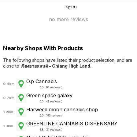
Page 1 of 1
no more reviews
Nearby Shops With Products
The following shops have listed their product selection, and are
close to
เจียงฮายแลนด์ - Chiang High Land
.
O.p Cannabis
0.4km
5.0 ( 94 reviews )
Green space galaxy
0.7km
5.0 ( 48 reviews )
Harweed moon cannabis shop
1.2km
5.0 ( 193 reviews )
GREENLINE CANNABIS DISPENSARY
1.3km
4.8 ( 34 reviews )