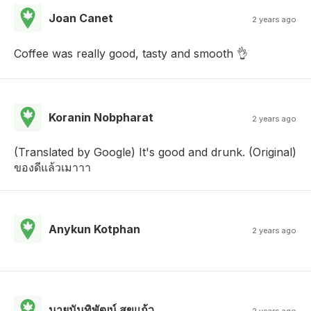
Joan Canet
2 years ago
Coffee was really good, tasty and smooth 👌
Koranin Nobpharat
2 years ago
(Translated by Google) It's good and drunk. (Original)
ของดีแล้วเมาาา
Anykun Kotphan
2 years ago
นายนันทิพัฒน์ สุขแก้ว
2 years ago