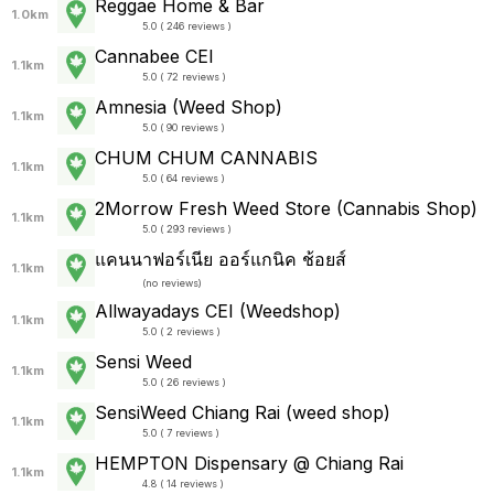
Reggae Home & Bar
1.0km
5.0 ( 246 reviews )
Cannabee CEI
1.1km
5.0 ( 72 reviews )
Amnesia (Weed Shop)
1.1km
5.0 ( 90 reviews )
CHUM CHUM CANNABIS
1.1km
5.0 ( 64 reviews )
2Morrow Fresh Weed Store (Cannabis Shop)
1.1km
5.0 ( 293 reviews )
แคนนาฟอร์เนีย ออร์แกนิค ช้อยส์
1.1km
(
no reviews
)
Allwayadays CEI (Weedshop)
1.1km
5.0 ( 2 reviews )
Sensi Weed
1.1km
5.0 ( 26 reviews )
SensiWeed Chiang Rai (weed shop)
1.1km
5.0 ( 7 reviews )
HEMPTON Dispensary @ Chiang Rai
1.1km
4.8 ( 14 reviews )