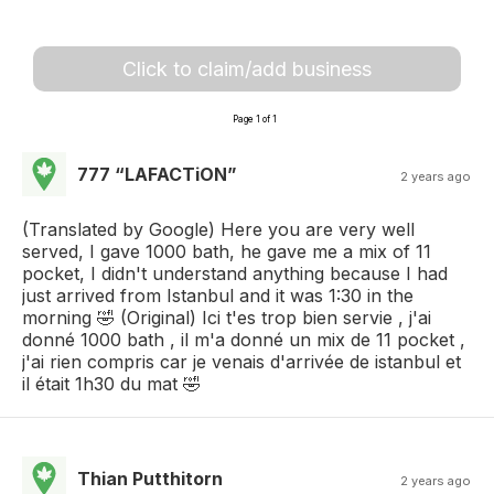
Click to claim/add business
Page 1 of 1
777 “‪LAFACTiON‬”
2 years ago
(Translated by Google) Here you are very well
served, I gave 1000 bath, he gave me a mix of 11
pocket, I didn't understand anything because I had
just arrived from Istanbul and it was 1:30 in the
morning 🤣 (Original) Ici t'es trop bien servie , j'ai
donné 1000 bath , il m'a donné un mix de 11 pocket ,
j'ai rien compris car je venais d'arrivée de istanbul et
il était 1h30 du mat 🤣
Thian Putthitorn
2 years ago