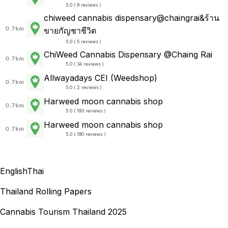
5.0 ( 9 reviews )
chiweed cannabis dispensary@chaingrai&ร้าน
0.7km
ขายกัญชาชีวิต
5.0 ( 5 reviews )
ChiWeed Cannabis Dispensary @Chaing Rai
0.7km
5.0 ( 34 reviews )
Allwayadays CEI (Weedshop)
0.7km
5.0 ( 2 reviews )
Harweed moon cannabis shop
0.7km
5.0 ( 193 reviews )
Harweed moon cannabis shop
0.7km
5.0 ( 190 reviews )
English
Thai
Thailand Rolling Papers
Cannabis Tourism Thailand 2025