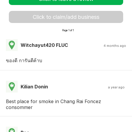
Click to claim/add business
Page 1 of 1
Witchayut420 FLUC
4 months ago
ของดี การันตีค้าบ
Kilian Donin
a year ago
Best place for smoke in Chang Rai Foncez
consommer