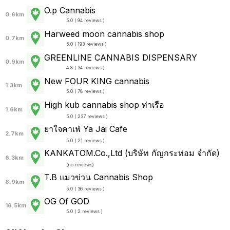
O.p Cannabis
0.6km
5.0 ( 94 reviews )
Harweed moon cannabis shop
0.7km
5.0 ( 193 reviews )
GREENLINE CANNABIS DISPENSARY
0.9km
4.8 ( 34 reviews )
New FOUR KING cannabis
1.3km
5.0 ( 78 reviews )
High kub cannabis shop ท่าเรือ
1.6km
5.0 ( 237 reviews )
ยาใจคาเฟ่ Ya Jai Cafe
2.7km
5.0 ( 21 reviews )
KANKATOM.Co.,Ltd (บริษัท กัญกระท่อม จำกัด)
6.3km
(
no reviews
)
T.B แมวข่วน Cannabis Shop
8.9km
5.0 ( 36 reviews )
OG Of GOD
16.5km
5.0 ( 2 reviews )