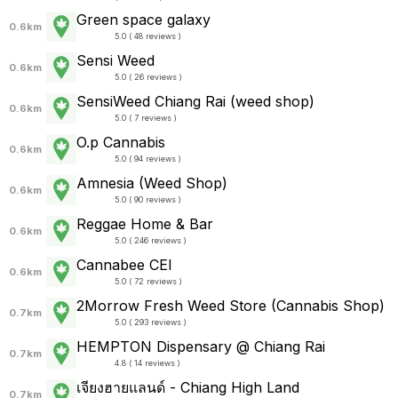
Green space galaxy
0.6km
5.0 ( 48 reviews )
Sensi Weed
0.6km
5.0 ( 26 reviews )
SensiWeed Chiang Rai (weed shop)
0.6km
5.0 ( 7 reviews )
O.p Cannabis
0.6km
5.0 ( 94 reviews )
Amnesia (Weed Shop)
0.6km
5.0 ( 90 reviews )
Reggae Home & Bar
0.6km
5.0 ( 246 reviews )
Cannabee CEI
0.6km
5.0 ( 72 reviews )
2Morrow Fresh Weed Store (Cannabis Shop)
0.7km
5.0 ( 293 reviews )
HEMPTON Dispensary @ Chiang Rai
0.7km
4.8 ( 14 reviews )
เจียงฮายแลนด์ - Chiang High Land
0.7km