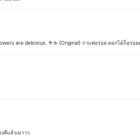
owers are delicious. 🥦☕️ (Original) กาแฟอร่อย ดอกไม้ก็อร่อย
องดีแล้วเมาาา