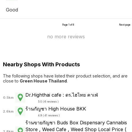
Good
Page 1 of 8
Next page
no more reviews
Nearby Shops With Products
The following shops have listed their product selection, and are
close to
Green House Thailand
.
Dr.Highthai cafe : ดร.ไฮไทย คาเฟ่
0.5km
5.0 ( 6 reviews )
ร้านกัญชา High House BKK
2.6km
4.9 ( 41 reviews )
ร้านขายกัญชา Buds Box Dispensary Cannabis
Store , Weed Cafe , Weed Shop Local Price (
2.8km