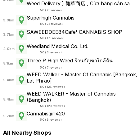
Weed Delivery ) 雜草商店 , Cửa hàng cần sa
5.0 ( 28 reviews )
Superhigh Cannabis
3.0km
5.0 ( 73 reviews )
SAWEEDDEE84Cafe' CANNABIS SHOP
3.7km
5.0 ( 170 reviews )
Weedland Medical Co. Ltd.
4.0km
5.0 ( 3 reviews )
Three P High Weed ร้านกัญชาใกล้ฉัน
5.1km
5.0 ( 7 reviews )
WEED Walker - Master Of Cannabis [Bangkok,
Lat Phrao]
5.4km
5.0 ( 128 reviews )
WEED WALKER - Master of Cannabis
(Bangkok)
5.4km
5.0 ( 120 reviews )
Cannabisgirl420
5.7km
5.0 ( 6 reviews )
All Nearby Shops