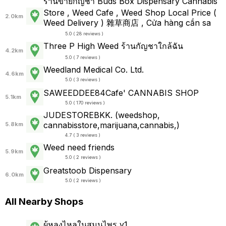
ร้านขายกัญชา Buds Box Dispensary Cannabis
Store , Weed Cafe , Weed Shop Local Price (
2.0km
Weed Delivery ) 雜草商店 , Cửa hàng cần sa
5.0 ( 28 reviews )
Three P High Weed ร้านกัญชาใกล้ฉัน
4.2km
5.0 ( 7 reviews )
Weedland Medical Co. Ltd.
4.6km
5.0 ( 3 reviews )
SAWEEDDEE84Cafe' CANNABIS SHOP
5.1km
5.0 ( 170 reviews )
JUDESTOREBKK. (weedshop,
cannabisstore,marijuana,cannabis,)
5.8km
4.7 ( 3 reviews )
Weed need friends
5.9km
5.0 ( 2 reviews )
Greatstoob Dispensary
6.0km
5.0 ( 2 reviews )
All Nearby Shops
ผู้หลงไหลในสมุนไพร v1