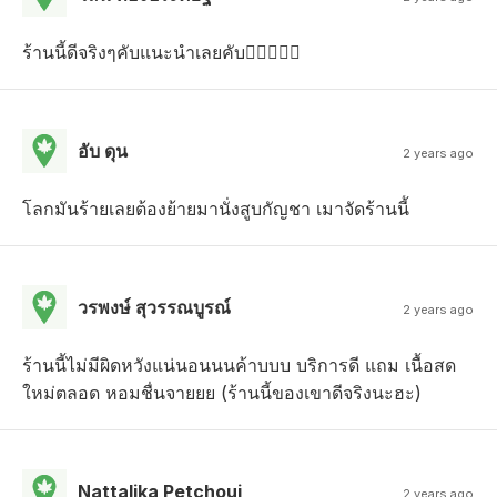
ร้านนี้ดีจริงๆคับแนะนำเลยคับ😵‍💫😵‍💫🥰
อับ ดุน
2 years ago
โลกมันร้ายเลยต้องย้ายมานั่งสูบกัญชา เมาจัดร้านนี้้
วรพงษ์ สุวรรณบูรณ์
2 years ago
ร้านนี้ไม่มีผิดหวังแน่นอนนนค้าบบบ บริการดี แถม เนื้อสด
ใหม่ตลอด หอมชื่นจายยย (ร้านนี้ของเขาดีจริงนะฮะ)
Nattalika Petchoui
2 years ago