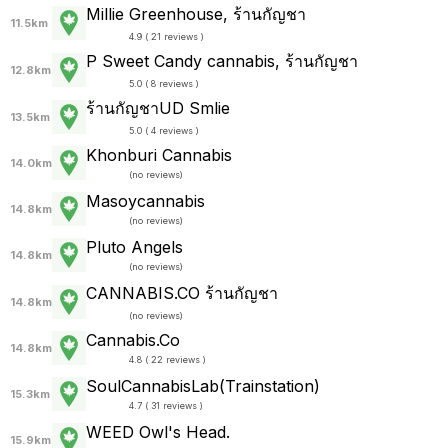
Millie Greenhouse, ร้านกัญชา
11.5km
4.9 ( 21 reviews )
P Sweet Candy cannabis, ร้านกัญชา
12.8km
5.0 ( 8 reviews )
ร้านกัญชาUD Smlie
13.5km
5.0 ( 4 reviews )
Khonburi Cannabis
14.0km
(
no reviews
)
Masoycannabis
14.8km
(
no reviews
)
Pluto Angels
14.8km
(
no reviews
)
CANNABIS.CO ร้านกัญชา
14.8km
(
no reviews
)
Cannabis.Co
14.8km
4.8 ( 22 reviews )
SoulCannabisLab(Trainstation)
15.3km
4.7 ( 31 reviews )
WEED Owl's Head.
15.9km