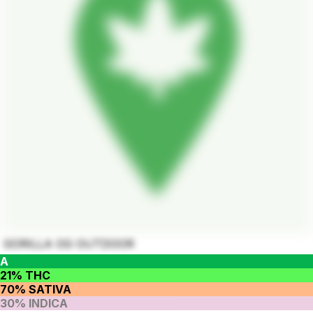
GORILLA OG OUTDOOR
A
21% THC
70% SATIVA
30% INDICA