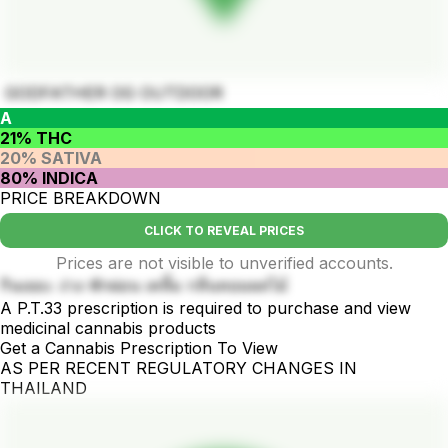
GODFATHER OG OUTDOOR
A
21% THC
20% SATIVA
80% INDICA
PRICE BREAKDOWN
CLICK TO REVEAL PRICES
Prices are not visible to unverified accounts.
กินเยอะ ง่วง พักผ่อน เคลิ้ม กลิ่นหอมผลไม้
A P.T.33 prescription is required to purchase and view
medicinal cannabis products
Get a Cannabis Prescription To View
AS PER RECENT REGULATORY CHANGES IN
THAILAND