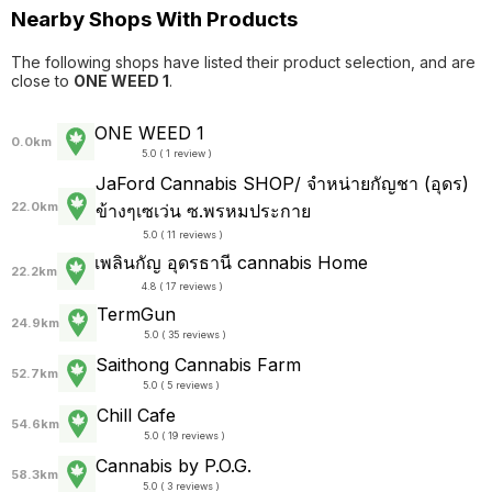
Nearby Shops With Products
The following shops have listed their product selection, and are
close to
ONE WEED 1
.
ONE WEED 1
0.0km
5.0 ( 1 review )
JaFord Cannabis SHOP/ จำหน่ายกัญชา (อุดร)
22.0km
ข้างๆเซเว่น ซ.พรหมประกาย
5.0 ( 11 reviews )
เพลินกัญ อุดรธานี cannabis Home
22.2km
4.8 ( 17 reviews )
TermGun
24.9km
5.0 ( 35 reviews )
Saithong Cannabis Farm
52.7km
5.0 ( 5 reviews )
Chill Cafe
54.6km
5.0 ( 19 reviews )
Cannabis by P.O.G.
58.3km
5.0 ( 3 reviews )