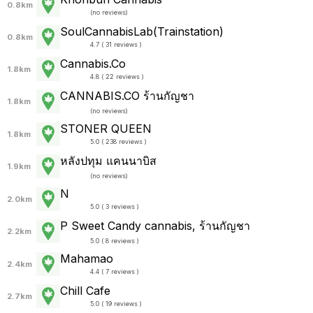
0.8km
(
no reviews
)
SoulCannabisLab(Trainstation)
0.8km
4.7 ( 31 reviews )
Cannabis.Co
1.8km
4.8 ( 22 reviews )
CANNABIS.CO ร้านกัญชา
1.8km
(
no reviews
)
STONER QUEEN
1.8km
5.0 ( 238 reviews )
หลังปทุม แคนนาบิส
1.9km
(
no reviews
)
N
2.0km
5.0 ( 3 reviews )
P Sweet Candy cannabis, ร้านกัญชา
2.2km
5.0 ( 8 reviews )
Mahamao
2.4km
4.4 ( 7 reviews )
Chill Cafe
2.7km
5.0 ( 19 reviews )