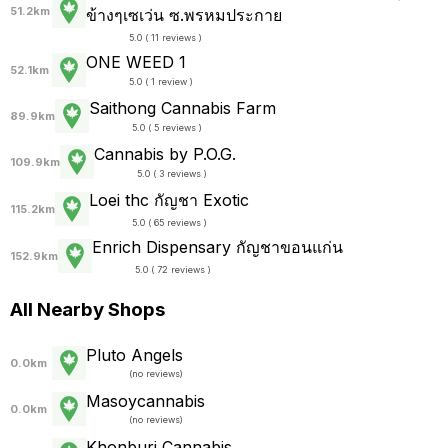
51.2km
ข้างๆเซเว่น ซ.พรหมประกาย
5.0 ( 11 reviews )
ONE WEED 1
52.1km
5.0 ( 1 review )
Saithong Cannabis Farm
89.9km
5.0 ( 5 reviews )
Cannabis by P.O.G.
109.9km
5.0 ( 3 reviews )
Loei thc กัญชา Exotic
115.2km
5.0 ( 65 reviews )
Enrich Dispensary กัญชาขอนแก่น
152.9km
5.0 ( 72 reviews )
All Nearby Shops
Pluto Angels
0.0km
(
no reviews
)
Masoycannabis
0.0km
(
no reviews
)
Khonburi Cannabis