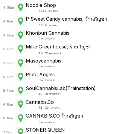
Noodle Shop
4.0km
1.0 ( 2 reviews )
P Sweet Candy cannabis, ร้านกัญชา
4.1km
5.0 ( 8 reviews )
Khonburi Cannabis
4.5km
(
no reviews
)
Millie Greenhouse, ร้านกัญชา
5.2km
4.9 ( 21 reviews )
Masoycannabis
5.3km
(
no reviews
)
Pluto Angels
5.3km
(
no reviews
)
SoulCannabisLab(Trainstation)
5.7km
4.7 ( 31 reviews )
Cannabis.Co
6.1km
4.8 ( 22 reviews )
CANNABIS.CO ร้านกัญชา
6.1km
(
no reviews
)
STONER QUEEN
7.1km