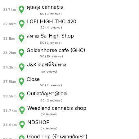
คุณลุง cannabis
31.7km
5.0 ( 3 reviews )
LOEI HIGH THC 420
32.9km
5.0 ( 4 reviews )
สหาย Sa-High Shop
33.1km
5.0 ( 3 reviews )
Goldenhorse cafe (GHC)
33.2km
5.0 ( 10 reviews )
J&K คอฟฟี่ริมทาง
34.3km
(
no reviews
)
Close
37.5km
5.0 ( 2 reviews )
Outletกัญชา@loei
38.5km
5.0 ( 2 reviews )
Weedland cannabis shop
38.7km
(
no reviews
)
NDSHOP
38.9km
(
no reviews
)
Good Trip (ร้านขายกัญชา)