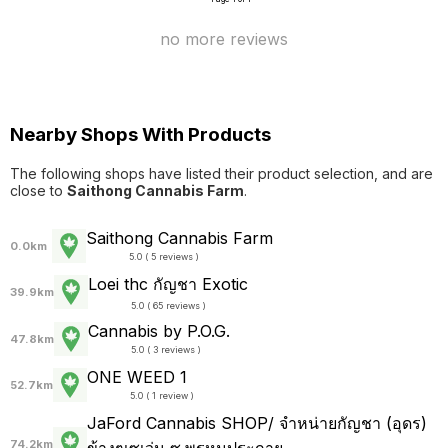
no more reviews
Nearby Shops With Products
The following shops have listed their product selection, and are
close to
Saithong Cannabis Farm
.
Saithong Cannabis Farm
0.0km
5.0 ( 5 reviews )
Loei thc กัญชา Exotic
39.9km
5.0 ( 65 reviews )
Cannabis by P.O.G.
47.8km
5.0 ( 3 reviews )
ONE WEED 1
52.7km
5.0 ( 1 review )
JaFord Cannabis SHOP/ จำหน่ายกัญชา (อุดร)
74.2km
ข้างๆเซเว่น ซ.พรหมประกาย