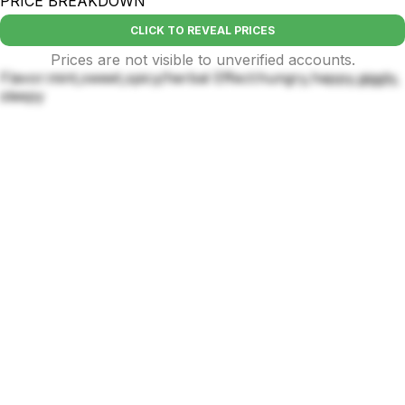
PRICE BREAKDOWN
CLICK TO REVEAL PRICES
Prices are not visible to unverified accounts.
Flavor:mint,sweet,spicy/herbal Effect:hungry,happy,giggly,
sleepy