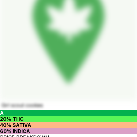
Girl scout cookies
A
20% THC
40% SATIVA
60% INDICA