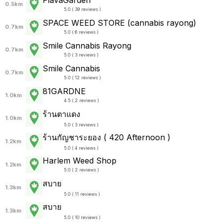
0.5km
5.0 ( 39 reviews )
SPACE WEED STORE (cannabis rayong)
0.7km
5.0 ( 6 reviews )
Smile Cannabis Rayong
0.7km
5.0 ( 3 reviews )
Smile Cannabis
0.7km
5.0 ( 12 reviews )
81GARDNE
1.0km
4.5 ( 2 reviews )
ร้านตาแดง
1.0km
5.0 ( 3 reviews )
ร้านกัญชาระยอง ( 420 Afternoon )
1.2km
5.0 ( 4 reviews )
Harlem Weed Shop
1.2km
5.0 ( 2 reviews )
สบาย
1.3km
5.0 ( 11 reviews )
สบาย
1.3km
5.0 ( 10 reviews )