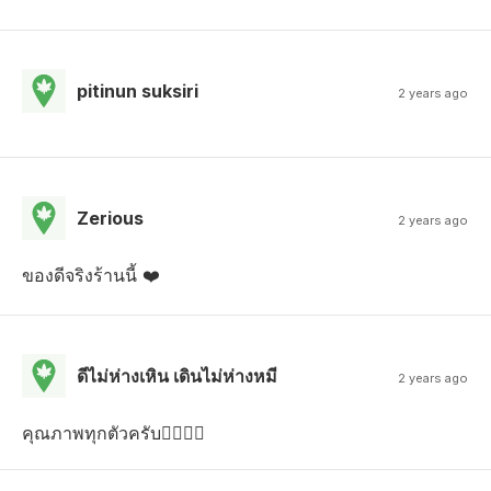
pitinun suksiri
2 years ago
Zerious
2 years ago
ของดีจริงร้านนี้ ❤️
ดีไม่ห่างเหิน เดินไม่ห่างหมี
2 years ago
คุณภาพทุกตัวครับ😵‍💫😵‍💫