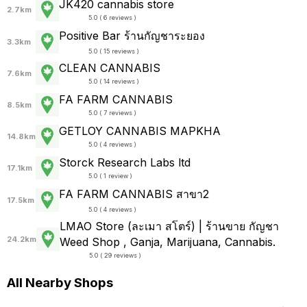
JK420 cannabis store
2.7km
5.0 ( 6 reviews )
Positive Bar ร้านกัญชาระยอง
3.3km
5.0 ( 15 reviews )
CLEAN CANNABIS
7.6km
5.0 ( 14 reviews )
FA FARM CANNABIS
8.5km
5.0 ( 7 reviews )
GETLOY CANNABIS MAPKHA
14.8km
5.0 ( 4 reviews )
Storck Research Labs ltd
17.1km
5.0 ( 1 review )
FA FARM CANNABIS สาขา2
17.5km
5.0 ( 4 reviews )
LMAO Store (ละเมา สโตร์) | ร้านขาย กัญชา
24.2km
Weed Shop , Ganja, Marijuana, Cannabis.
5.0 ( 29 reviews )
All Nearby Shops