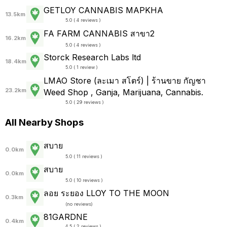
GETLOY CANNABIS MAPKHA
13.5km
5.0 ( 4 reviews )
FA FARM CANNABIS สาขา2
16.2km
5.0 ( 4 reviews )
Storck Research Labs ltd
18.4km
5.0 ( 1 review )
LMAO Store (ละเมา สโตร์) | ร้านขาย กัญชา
23.2km
Weed Shop , Ganja, Marijuana, Cannabis.
5.0 ( 29 reviews )
All Nearby Shops
สบาย
0.0km
5.0 ( 11 reviews )
สบาย
0.0km
5.0 ( 10 reviews )
ลอย ระยอง LLOY TO THE MOON
0.3km
(
no reviews
)
81GARDNE
0.4km
4.5 ( 2 reviews )