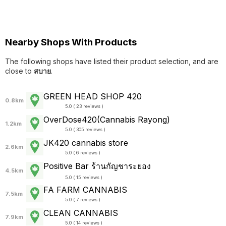
Nearby Shops With Products
The following shops have listed their product selection, and are
close to
สบาย
.
GREEN HEAD SHOP 420
0.8km
5.0 ( 23 reviews )
OverDose420(Cannabis Rayong)
1.2km
5.0 ( 305 reviews )
JK420 cannabis store
2.6km
5.0 ( 6 reviews )
Positive Bar ร้านกัญชาระยอง
4.5km
5.0 ( 15 reviews )
FA FARM CANNABIS
7.5km
5.0 ( 7 reviews )
CLEAN CANNABIS
7.9km
5.0 ( 14 reviews )