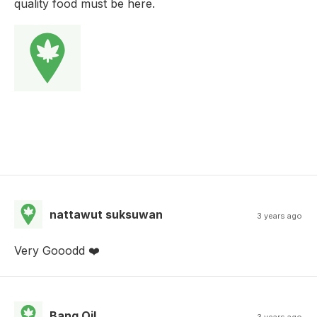
quality food must be here.
nattawut suksuwan
3 years ago
Very Gooodd ❤️
Bang Oil