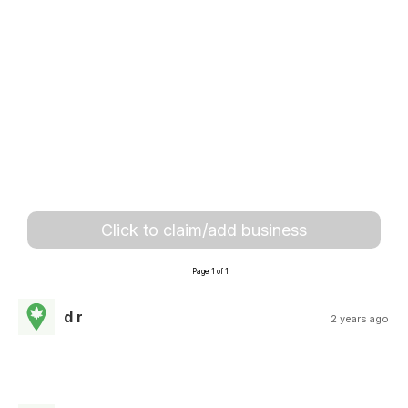
Click to claim/add business
Page 1 of 1
d r
2 years ago