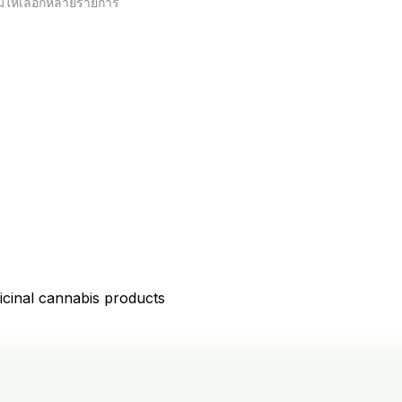
่ มีให้เลือกหลายรายการ
icinal cannabis products
D