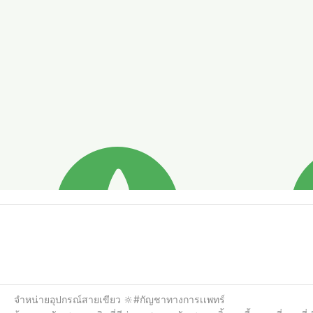
จำหน่ายอุปกรณ์สายเขียว 🔆#กัญชาทางการเเพทร์
