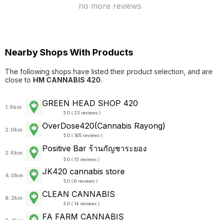
no more reviews
Nearby Shops With Products
The following shops have listed their product selection, and are
close to
HM CANNABIS 420
.
GREEN HEAD SHOP 420
1.9km
5.0 ( 23 reviews )
OverDose420(Cannabis Rayong)
2.0km
5.0 ( 305 reviews )
Positive Bar ร้านกัญชาระยอง
2.6km
5.0 ( 15 reviews )
JK420 cannabis store
4.0km
5.0 ( 6 reviews )
CLEAN CANNABIS
8.2km
5.0 ( 14 reviews )
FA FARM CANNABIS