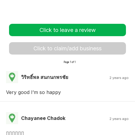
Click to leave a review
Click to claim/add business
Page 1 of 1
วิริทธิ์พล สนกนกพรชัย
2 years ago
Very good I’m so happy
Chayanee Chadok
2 years ago
👍🏻👍🏻👍🏻