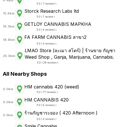
9.4km
5.0 ( 7 reviews )
Storck Research Labs ltd
15.9km
5.0 ( 1 review )
GETLOY CANNABIS MAPKHA
16.3km
5.0 ( 4 reviews )
FA FARM CANNABIS สาขา2
18.8km
5.0 ( 4 reviews )
LMAO Store (ละเมา สโตร์) | ร้านขาย กัญชา
25.0km
Weed Shop , Ganja, Marijuana, Cannabis.
5.0 ( 29 reviews )
All Nearby Shops
HM cannabis 420 (weed)
0.0km
5.0 ( 77 reviews )
HM CANNABIS 420
0.0km
5.0 ( 8 reviews )
ร้านกัญชาระยอง ( 420 Afternoon )
0.5km
5.0 ( 4 reviews )
Smile Cannabis