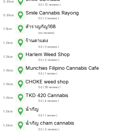
0.8km
5.0 ( 12 reviews )
Smile Cannabis Rayong
0.8km
5.0 ( 3 reviews )
สำราญกัญ168
1.1km
(
no reviews
)
ร้านตาแดง
1.2km
5.0 ( 3 reviews )
Harlem Weed Shop
1.3km
5.0 ( 2 reviews )
Munchies Filipino Cannabis Cafe
1.4km
5.0 ( 1 review )
CHOKE weed shop
1.4km
5.0 ( 50 reviews )
TKD 420 Cannabis
1.4km
5.0 ( 4 reviews )
ฉ่ำกัญ
1.5km
5.0 ( 1 review )
ฉ่ำกัญ cham cannabis
1.5km
5.0 ( 2 reviews )