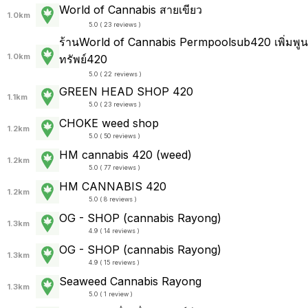
World of Cannabis สายเขียว
1.0km
5.0 ( 23 reviews )
ร้านWorld of Cannabis Permpoolsub420 เพิ่มพูน
1.0km
ทรัพย์420
5.0 ( 22 reviews )
GREEN HEAD SHOP 420
1.1km
5.0 ( 23 reviews )
CHOKE weed shop
1.2km
5.0 ( 50 reviews )
HM cannabis 420 (weed)
1.2km
5.0 ( 77 reviews )
HM CANNABIS 420
1.2km
5.0 ( 8 reviews )
OG - SHOP (cannabis Rayong)
1.3km
4.9 ( 14 reviews )
OG - SHOP (cannabis Rayong)
1.3km
4.9 ( 15 reviews )
Seaweed Cannabis Rayong
1.3km
5.0 ( 1 review )