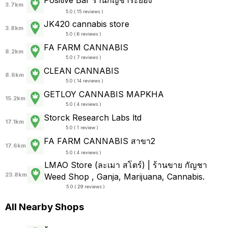
Positive Bar ร้านกัญชาระยอง
3.7km
5.0 ( 15 reviews )
JK420 cannabis store
3.8km
5.0 ( 6 reviews )
FA FARM CANNABIS
8.2km
5.0 ( 7 reviews )
CLEAN CANNABIS
8.6km
5.0 ( 14 reviews )
GETLOY CANNABIS MAPKHA
15.2km
5.0 ( 4 reviews )
Storck Research Labs ltd
17.1km
5.0 ( 1 review )
FA FARM CANNABIS สาขา2
17.6km
5.0 ( 4 reviews )
LMAO Store (ละเมา สโตร์) | ร้านขาย กัญชา
23.8km
Weed Shop , Ganja, Marijuana, Cannabis.
5.0 ( 29 reviews )
All Nearby Shops