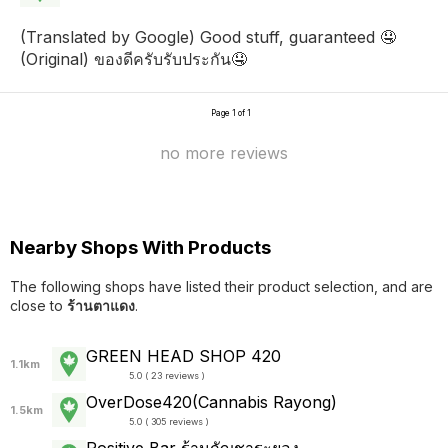
(Translated by Google) Good stuff, guaranteed 🤤
(Original) ของดีครับรับประกัน🤤
Page 1 of 1
no more reviews
Nearby Shops With Products
The following shops have listed their product selection, and are
close to
ร้านตาแดง
.
GREEN HEAD SHOP 420
1.1km
5.0 ( 23 reviews )
OverDose420(Cannabis Rayong)
1.5km
5.0 ( 305 reviews )