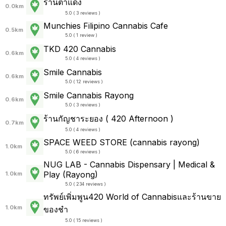
ร้านตาแดง
0.0km
5.0 ( 3 reviews )
Munchies Filipino Cannabis Cafe
0.5km
5.0 ( 1 review )
TKD 420 Cannabis
0.6km
5.0 ( 4 reviews )
Smile Cannabis
0.6km
5.0 ( 12 reviews )
Smile Cannabis Rayong
0.6km
5.0 ( 3 reviews )
ร้านกัญชาระยอง ( 420 Afternoon )
0.7km
5.0 ( 4 reviews )
SPACE WEED STORE (cannabis rayong)
1.0km
5.0 ( 6 reviews )
NUG LAB - Cannabis Dispensary | Medical &
Play (Rayong)
1.0km
5.0 ( 234 reviews )
ทรัพย์เพิ่มพูน420 World of Cannabisและร้านขาย
1.0km
ของชำ
5.0 ( 15 reviews )