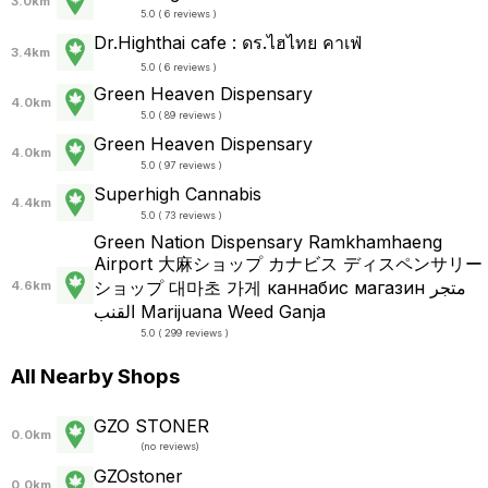
3.0km
5.0 ( 6 reviews )
Dr.Highthai cafe : ดร.ไฮไทย คาเฟ่
3.4km
5.0 ( 6 reviews )
Green Heaven Dispensary
4.0km
5.0 ( 89 reviews )
Green Heaven Dispensary
4.0km
5.0 ( 97 reviews )
Superhigh Cannabis
4.4km
5.0 ( 73 reviews )
Green Nation Dispensary Ramkhamhaeng
Airport 大麻ショップ カナビス ディスペンサリー
ショップ 대마초 가게 каннабис магазин متجر
4.6km
القنب Marijuana Weed Ganja
5.0 ( 299 reviews )
All Nearby Shops
GZO STONER
0.0km
(
no reviews
)
GZOstoner
0.0km