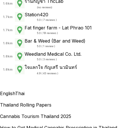
ร้านกัญชา ThcLab
1.6km
(
no reviews
)
Station420
1.7km
5.0 ( 7 reviews )
Fat finger farm - Lat Phrao 101
1.7km
5.0 ( 19 reviews )
Bar & Weed (Bar and Weed)
1.8km
5.0 ( 1 review )
Weedland Medical Co. Ltd.
1.8km
5.0 ( 3 reviews )
ใจแลกใจ กัญเสรี นวมินทร์
1.8km
4.9 ( 43 reviews )
English
Thai
Thailand Rolling Papers
Cannabis Tourism Thailand 2025
How to Get Medical Cannabis Prescription in Thailand