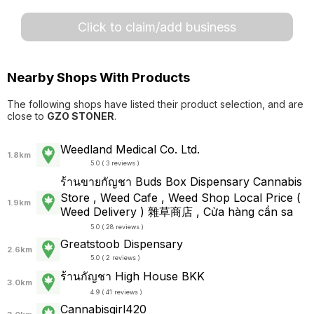
Click to claim/add business
Nearby Shops With Products
The following shops have listed their product selection, and are
close to
GZO STONER
.
Weedland Medical Co. Ltd.
1.8km
5.0 ( 3 reviews )
ร้านขายกัญชา Buds Box Dispensary Cannabis
Store , Weed Cafe , Weed Shop Local Price (
1.9km
Weed Delivery ) 雜草商店 , Cửa hàng cần sa
5.0 ( 28 reviews )
Greatstoob Dispensary
2.6km
5.0 ( 2 reviews )
ร้านกัญชา High House BKK
3.0km
4.9 ( 41 reviews )
Cannabisgirl420