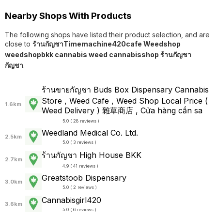
Nearby Shops With Products
The following shops have listed their product selection, and are
close to
ร้านกัญชาTimemachine420cafe Weedshop
weedshopbkk cannabis weed cannabisshop ร้านกัญชา
กัญชา
.
ร้านขายกัญชา Buds Box Dispensary Cannabis
Store , Weed Cafe , Weed Shop Local Price (
1.6km
Weed Delivery ) 雜草商店 , Cửa hàng cần sa
5.0 ( 28 reviews )
Weedland Medical Co. Ltd.
2.5km
5.0 ( 3 reviews )
ร้านกัญชา High House BKK
2.7km
4.9 ( 41 reviews )
Greatstoob Dispensary
3.0km
5.0 ( 2 reviews )
Cannabisgirl420
3.6km
5.0 ( 6 reviews )