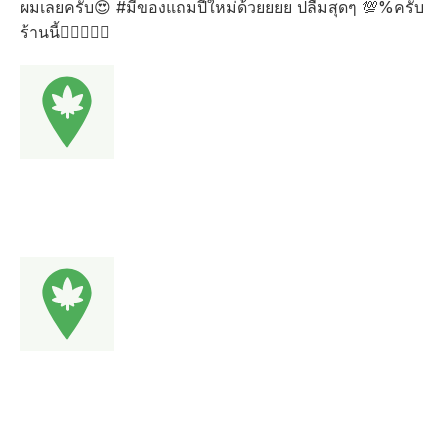
ผมเลยครับ😍 #มีของแถมปีใหม่ด้วยยยย ปลื้มสุดๆ 💯%ครับ
ร้านนี้👍🏼👍🏼🥰