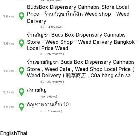
BudsBox Dispensary Cannabis Store Local
Price - ร้านกัญชาใกล้ฉัน Weed shop - Weed
1.6km
Delivery
5.0 ( 14 reviews )
ร้านกัญชา Buds Box Dispensary Cannabis
Store - Weed Shop - Weed Delivery Bangkok -
1.6km
Local Price Weed
5.0 ( 25 reviews )
ร้านขายกัญชา Buds Box Dispensary Cannabis
Store , Weed Cafe , Weed Shop Local Price (
1.6km
Weed Delivery ) 雜草商店 , Cửa hàng cần sa
5.0 ( 28 reviews )
สหายกัญ
1.7km
(
no reviews
)
กัญชาหวานเจี้ยบ101
1.9km
5.0 ( 7 reviews )
English
Thai