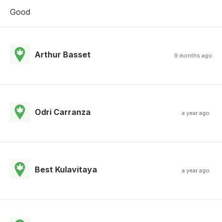
Good
Arthur Basset
9 months ago
Odri Carranza
a year ago
Best Kulavitaya
a year ago