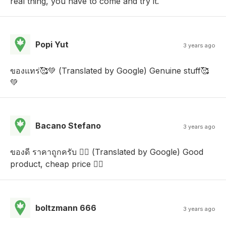
real thing, you have to come and try it.
Popi Yut
3 years ago
ของแทร่🥰💚 (Translated by Google) Genuine stuff🥰
💚
Bacano Stefano
3 years ago
ของดี ราคาถูกครับ 👍🏻 (Translated by Google) Good
product, cheap price 👍🏻
boltzmann 666
3 years ago