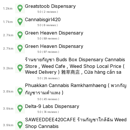
Greatstoob Dispensary
1.2km
5.0 ( 2 reviews )
Cannabisgirl420
1.7km
5.0 ( 6 reviews )
Green Heaven Dispensary
2.7km
5.0 ( 89 reviews )
Green Heaven Dispensary
2.7km
5.0 ( 97 reviews )
ร้านขายกัญชา Buds Box Dispensary Cannabis
Store , Weed Cafe , Weed Shop Local Price (
3.2km
Weed Delivery ) 雜草商店 , Cửa hàng cần sa
5.0 ( 28 reviews )
Phuakkan Cannabis Ramkhamhaeng ( พวกกัญ
3.8km
กัญชารามคำแหง )
5.0 ( 45 reviews )
Delta-9 Labs Dispensary
3.9km
5.0 ( 74 reviews )
SAWEEDDEE420CAFE ร้านกัญชาใกล้ฉัน Weed
3.9km
Shop Cannabis