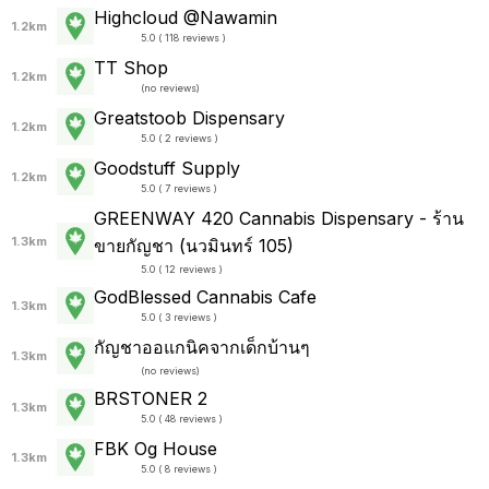
Highcloud @Nawamin
1.2km
5.0 ( 118 reviews )
TT Shop
1.2km
(
no reviews
)
Greatstoob Dispensary
1.2km
5.0 ( 2 reviews )
Goodstuff Supply
1.2km
5.0 ( 7 reviews )
GREENWAY 420 Cannabis Dispensary - ร้าน
1.3km
ขายกัญชา (นวมินทร์ 105)
5.0 ( 12 reviews )
GodBlessed Cannabis Cafe
1.3km
5.0 ( 3 reviews )
กัญชาออแกนิคจากเด็กบ้านๆ
1.3km
(
no reviews
)
BRSTONER 2
1.3km
5.0 ( 48 reviews )
FBK Og House
1.3km
5.0 ( 8 reviews )