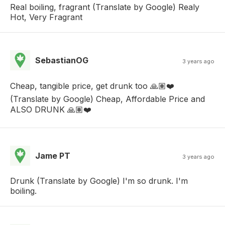
Real boiling, fragrant (Translate by Google) Realy
Hot, Very Fragrant
SebastianOG
3 years ago
Cheap, tangible price, get drunk too 🙏🏽❤️
(Translate by Google) Cheap, Affordable Price and
ALSO DRUNK 🙏🏽❤️
Jame PT
3 years ago
Drunk (Translate by Google) I'm so drunk. I'm
boiling.