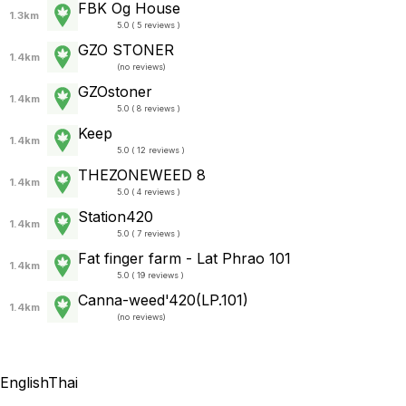
FBK Og House
1.3km
5.0 ( 5 reviews )
GZO STONER
1.4km
(
no reviews
)
GZOstoner
1.4km
5.0 ( 8 reviews )
Keep
1.4km
5.0 ( 12 reviews )
THEZONEWEED 8
1.4km
5.0 ( 4 reviews )
Station420
1.4km
5.0 ( 7 reviews )
Fat finger farm - Lat Phrao 101
1.4km
5.0 ( 19 reviews )
Canna-weed'420(LP.101)
1.4km
(
no reviews
)
English
Thai