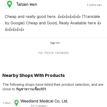
ไม่บอก หมก
3 years ago
Cheap and really good here. 👍👍👍👍👍👍 (Translate
by Google) Cheap and Good, Realy Available here 👍
👍👍👍👍👍
Page 1 of 1
no more reviews
Nearby Shops With Products
The following shops have listed their product selection, and are
close to
กัญชาหวานเจี้ยบ101
.
Weedland Medical Co. Ltd.
1.0km
5.0 ( 3 reviews )