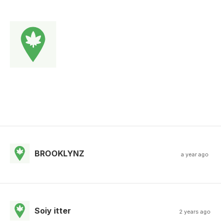
BROOKLYNZ
a year ago
Soiy itter
2 years ago