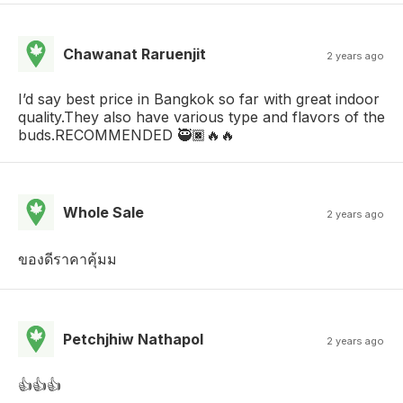
Chawanat Raruenjit
2 years ago
I’d say best price in Bangkok so far with great indoor
quality.They also have various type and flavors of the
buds.RECOMMENDED 🥷🏿🔥🔥
Whole Sale
2 years ago
ของดีราคาคุ้มม
Petchjhiw Nathapol
2 years ago
👍👍👍