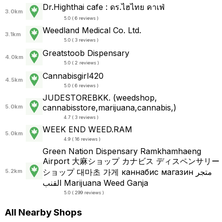
Dr.Highthai cafe : ดร.ไฮไทย คาเฟ่
3.0km
5.0 ( 6 reviews )
Weedland Medical Co. Ltd.
3.1km
5.0 ( 3 reviews )
Greatstoob Dispensary
4.0km
5.0 ( 2 reviews )
Cannabisgirl420
4.5km
5.0 ( 6 reviews )
JUDESTOREBKK. (weedshop,
cannabisstore,marijuana,cannabis,)
5.0km
4.7 ( 3 reviews )
WEEK END WEED.RAM
5.0km
4.9 ( 16 reviews )
Green Nation Dispensary Ramkhamhaeng
Airport 大麻ショップ カナビス ディスペンサリー
ショップ 대마초 가게 каннабис магазин متجر
5.2km
القنب Marijuana Weed Ganja
5.0 ( 299 reviews )
All Nearby Shops