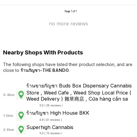
Page 1 of 1
no more reviews
Nearby Shops With Products
The following shops have listed their product selection, and are
close to
ร้านกัญชา-THE BANDO
.
ร้านขายกัญชา Buds Box Dispensary Cannabis
Store , Weed Cafe , Weed Shop Local Price (
0.4km
Weed Delivery ) 雜草商店 , Cửa hàng cần sa
5.0 ( 28 reviews )
ร้านกัญชา High House BKK
1.5km
4.9 ( 41 reviews )
Superhigh Cannabis
2.9km
5.0 ( 73 reviews )