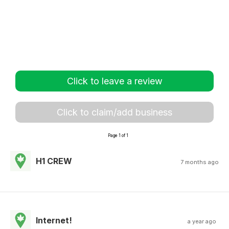
Click to leave a review
Click to claim/add business
Page 1 of 1
H1 CREW
7 months ago
Internet!
a year ago