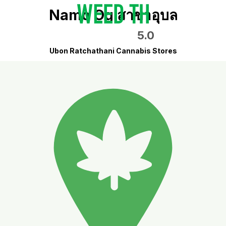
Namo Og สาขาอุบล
5.0
Ubon Ratchathani Cannabis Stores