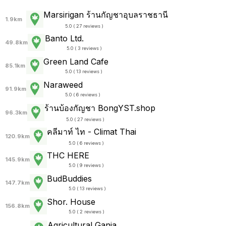
Marsirigan ร้านกัญชาอุบลราชธานี
1.9km
5.0 ( 27 reviews )
Banto Ltd.
49.8km
5.0 ( 3 reviews )
Green Land Cafe
85.1km
5.0 ( 13 reviews )
Naraweed
91.9km
5.0 ( 6 reviews )
ร้านบ้องกัญชา BongYST.shop
96.3km
5.0 ( 27 reviews )
คลีมาท์ ไท - Climat Thai
120.9km
5.0 ( 6 reviews )
THC HERE
145.9km
5.0 ( 9 reviews )
BudBuddies
147.7km
5.0 ( 13 reviews )
Shor. House
156.8km
5.0 ( 2 reviews )
Agricultural Ganja