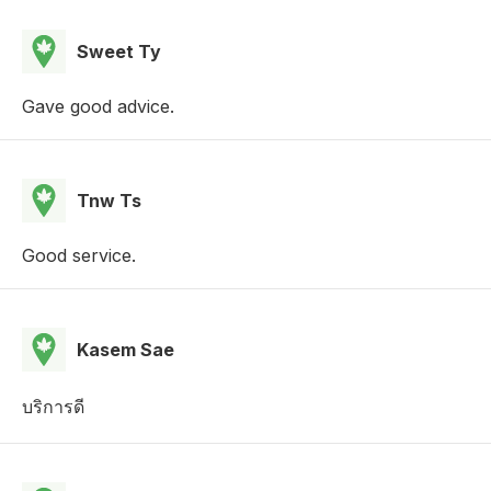
Sweet Ty
Gave good advice.
Tnw Ts
Good service.
Kasem Sae
บริการดี