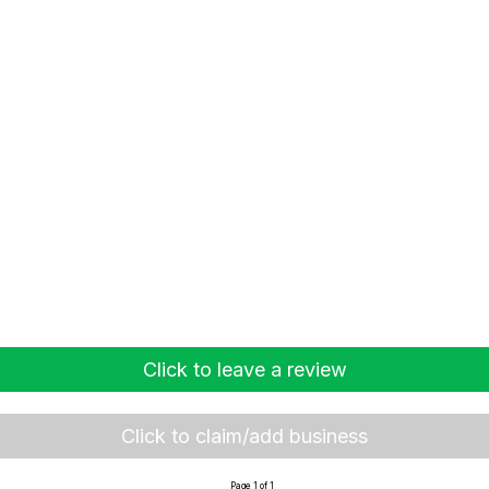
Click to leave a review
Click to claim/add business
Page 1 of 1