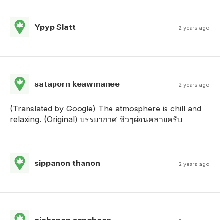
Ypyp Slatt
2 years ago
sataporn keawmanee
2 years ago
(Translated by Google) The atmosphere is chill and
relaxing. (Original) บรรยากาศ ชิวๆผ่อนคลายครับ
sippanon thanon
2 years ago