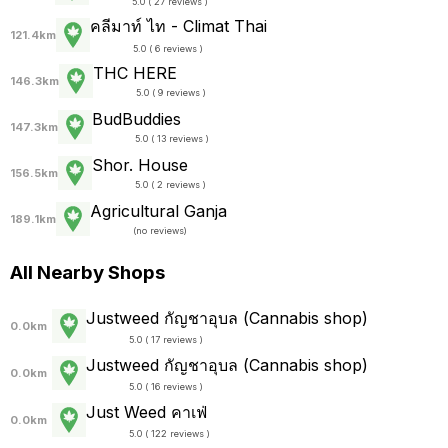
5.0 ( 27 reviews )
คลีมาท์ ไท - Climat Thai
121.4km
5.0 ( 6 reviews )
THC HERE
146.3km
5.0 ( 9 reviews )
BudBuddies
147.3km
5.0 ( 13 reviews )
Shor. House
156.5km
5.0 ( 2 reviews )
Agricultural Ganja
189.1km
(
no reviews
)
All Nearby Shops
Justweed กัญชาอุบล (Cannabis shop)
0.0km
5.0 ( 17 reviews )
Justweed กัญชาอุบล (Cannabis shop)
0.0km
5.0 ( 16 reviews )
Just Weed คาเฟ่
0.0km
5.0 ( 122 reviews )