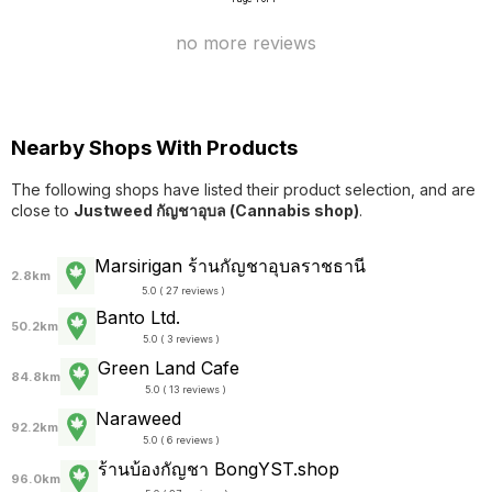
no more reviews
Nearby Shops With Products
The following shops have listed their product selection, and are
close to
Justweed กัญชาอุบล (Cannabis shop)
.
Marsirigan ร้านกัญชาอุบลราชธานี
2.8km
5.0 ( 27 reviews )
Banto Ltd.
50.2km
5.0 ( 3 reviews )
Green Land Cafe
84.8km
5.0 ( 13 reviews )
Naraweed
92.2km
5.0 ( 6 reviews )
ร้านบ้องกัญชา BongYST.shop
96.0km