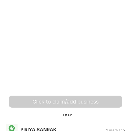
Click to claim/add business
Page 1 of 1
PIRIYA SANRAK
2 years ago