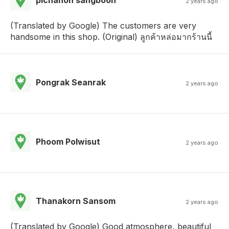
pichanon sangboon
2 years ago
(Translated by Google) The customers are very
handsome in this shop. (Original) ลูกค้าหล่อมากร้านนี้
Pongrak Seanrak
2 years ago
Phoom Polwisut
2 years ago
Thanakorn Sansom
2 years ago
(Translated by Google) Good atmosphere, beautiful