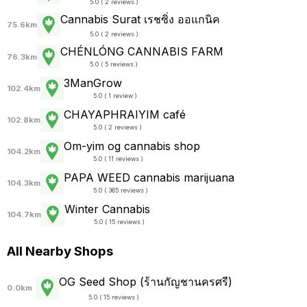
5.0 ( 2 reviews )
Cannabis Surat เรชซิ่ง ออแกนิค
75.6km
5.0 ( 2 reviews )
CHÉNLÓNG CANNABIS FARM
76.3km
5.0 ( 5 reviews )
3ManGrow
102.4km
5.0 ( 1 review )
CHAYAPHRAI​YIM​ ​café
102.8km
5.0 ( 2 reviews )
Om-yim og cannabis shop
104.2km
5.0 ( 11 reviews )
PAPA WEED cannabis marijuana
104.3km
5.0 ( 365 reviews )
Winter Cannabis
104.7km
5.0 ( 15 reviews )
All Nearby Shops
OG Seed Shop (ร้านกัญชานครศรี)
0.0km
5.0 ( 15 reviews )