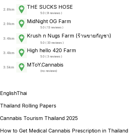
THE SUCKS HOSE
2.8km
5.0 ( 9 reviews )
MidNight OG Farm
2.9km
5.0 ( 13 reviews )
Krush n Nugs Farm (ร้านขายกัญชา)
3.4km
5.0 ( 33 reviews )
High hello 420 Farm
3.4km
5.0 ( 3 reviews )
MToY.Cannabis
3.5km
(
no reviews
)
English
Thai
Thailand Rolling Papers
Cannabis Tourism Thailand 2025
How to Get Medical Cannabis Prescription in Thailand