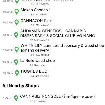
68.9km
5.0 ( 181 reviews )
Makan Cannabis
69.2km
4.5 ( 34 reviews )
CANNAZON Farm
74.7km
5.0 ( 314 reviews )
ANDAMAN GENETICS - CANNABIS
DISPENSARY & SOCIAL CLUB AO NANG
78.1km
5.0 ( 498 reviews )
WHITE LILY cannabis dispensary & weed shop
aonang delivery
78.2km
5.0 ( 1080 reviews )
La Belle weed shop
79.1km
5.0 ( 8 reviews )
HUGHES BUD
79.9km
4.8 ( 20 reviews )
All Nearby Shops
CANNABIZ NONGDEE (ร้านกัญชา หนองดี)
0.0km
5.0 ( 11 reviews )