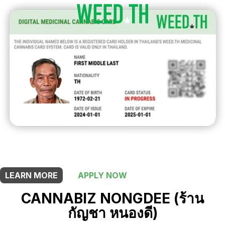
THIS SHOP OFFERS A
15% DISCOUNT
FOR MEDICINAL CARD HOLDERS
LEARN MORE
APPLY NOW
CANNABIZ NONGDEE (ร้าน
กัญชา หนองดี)