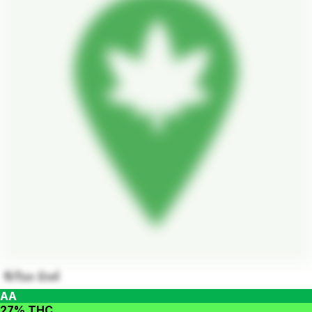
ซีเรียล มิลค์
AA
27% THC