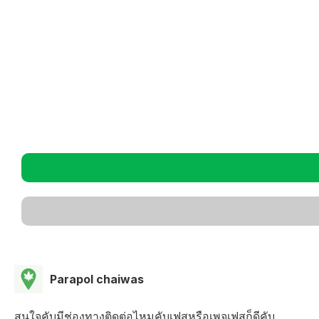
Parapol chaiwas
สนใจคับมีช่องทางติดต่อไหมคับเฟสหรือเพจเฟสก็ดีคับ