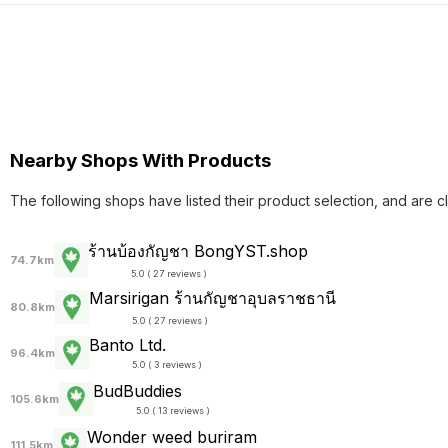
Nearby Shops With Products
The following shops have listed their product selection, and are c
ร้านบ้องกัญชา BongYST.shop
74.7km
5.0 ( 27 reviews )
Marsirigan ร้านกัญชาอุบลราชธานี
80.8km
5.0 ( 27 reviews )
Banto Ltd.
96.4km
5.0 ( 3 reviews )
BudBuddies
105.6km
5.0 ( 13 reviews )
Wonder weed buriram
111.5km