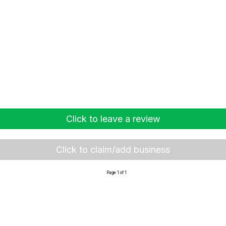
Click to leave a review
Click to claim/add business
Page 1 of 1