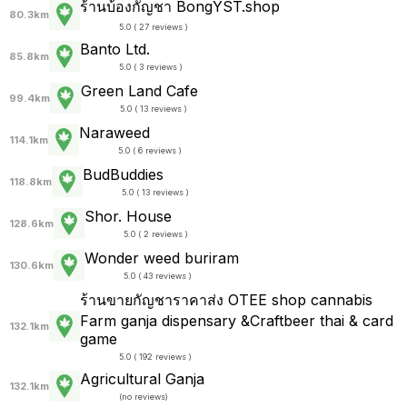
ร้านบ้องกัญชา BongYST.shop
80.3km
5.0 ( 27 reviews )
Banto Ltd.
85.8km
5.0 ( 3 reviews )
Green Land Cafe
99.4km
5.0 ( 13 reviews )
Naraweed
114.1km
5.0 ( 6 reviews )
BudBuddies
118.8km
5.0 ( 13 reviews )
Shor. House
128.6km
5.0 ( 2 reviews )
Wonder weed buriram
130.6km
5.0 ( 43 reviews )
ร้านขายกัญชาราคาส่ง OTEE shop cannabis
Farm ganja dispensary &Craftbeer thai & card
132.1km
game
5.0 ( 192 reviews )
Agricultural Ganja
132.1km
(
no reviews
)