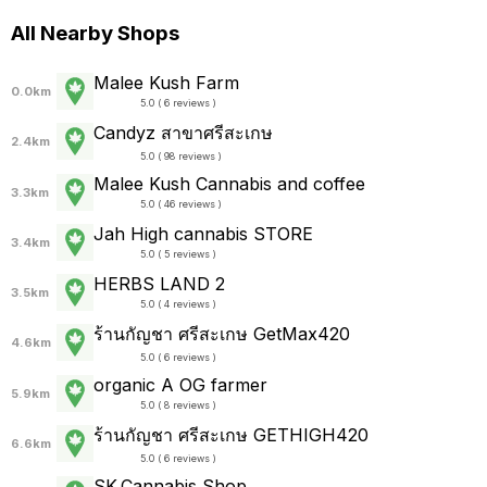
All Nearby Shops
Malee Kush Farm
0.0km
5.0 ( 6 reviews )
Candyz สาขาศรีสะเกษ
2.4km
5.0 ( 98 reviews )
Malee Kush Cannabis and coffee
3.3km
5.0 ( 46 reviews )
Jah High cannabis STORE
3.4km
5.0 ( 5 reviews )
HERBS LAND 2
3.5km
5.0 ( 4 reviews )
ร้านกัญชา ศรีสะเกษ GetMax420
4.6km
5.0 ( 6 reviews )
organic A OG farmer
5.9km
5.0 ( 8 reviews )
ร้านกัญชา ศรีสะเกษ GETHIGH420
6.6km
5.0 ( 6 reviews )
SK.Cannabis Shop