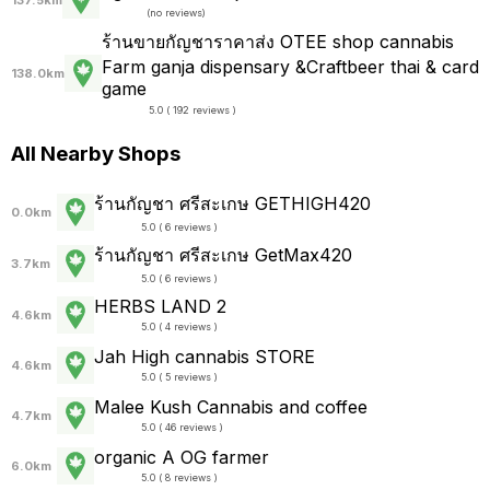
137.5km
(
no reviews
)
ร้านขายกัญชาราคาส่ง OTEE shop cannabis
Farm ganja dispensary &Craftbeer thai & card
138.0km
game
5.0 ( 192 reviews )
All Nearby Shops
ร้านกัญชา ศรีสะเกษ GETHIGH420
0.0km
5.0 ( 6 reviews )
ร้านกัญชา ศรีสะเกษ GetMax420
3.7km
5.0 ( 6 reviews )
HERBS LAND 2
4.6km
5.0 ( 4 reviews )
Jah High cannabis STORE
4.6km
5.0 ( 5 reviews )
Malee Kush Cannabis and coffee
4.7km
5.0 ( 46 reviews )
organic A OG farmer
6.0km
5.0 ( 8 reviews )