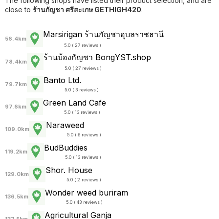
The following shops have listed their product selection, and are
close to
ร้านกัญชา ศรีสะเกษ GETHIGH420
.
Marsirigan ร้านกัญชาอุบลราชธานี
56.4km
5.0 ( 27 reviews )
ร้านบ้องกัญชา BongYST.shop
78.4km
5.0 ( 27 reviews )
Banto Ltd.
79.7km
5.0 ( 3 reviews )
Green Land Cafe
97.6km
5.0 ( 13 reviews )
Naraweed
109.0km
5.0 ( 6 reviews )
BudBuddies
119.2km
5.0 ( 13 reviews )
Shor. House
129.0km
5.0 ( 2 reviews )
Wonder weed buriram
136.5km
5.0 ( 43 reviews )
Agricultural Ganja