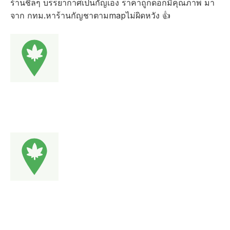
ร้านชิลๆ บรรยากาศเป็นกัญเอง ราคาถูกดอกมีคุณภาพ มา
จาก กทม.หาร้านกัญชาตามmapไม่ผิดหวัง 👍