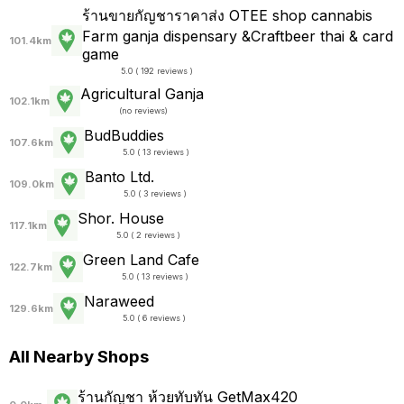
ร้านขายกัญชาราคาส่ง OTEE shop cannabis
Farm ganja dispensary &Craftbeer thai & card
101.4km
game
5.0 ( 192 reviews )
Agricultural Ganja
102.1km
(
no reviews
)
BudBuddies
107.6km
5.0 ( 13 reviews )
Banto Ltd.
109.0km
5.0 ( 3 reviews )
Shor. House
117.1km
5.0 ( 2 reviews )
Green Land Cafe
122.7km
5.0 ( 13 reviews )
Naraweed
129.6km
5.0 ( 6 reviews )
All Nearby Shops
ร้านกัญชา ห้วยทับทัน GetMax420