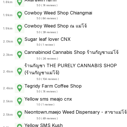
1.8km
5.0 ( 74 reviews )
Cowboy Weed Shop Chiangmai
1.9km
5.0 ( 64 reviews )
Cowboy Weed Shop ณ แม่โจ้
1.9km
5.0 ( 39 reviews )
Sugar leaf lover CNX
2.0km
5.0 ( 1 review )
Cannabinoid Cannabis Shop ร้านกัญชาแม่โจ้
2.3km
5.0 ( 26 reviews )
ร้านกัญชา THE PURELY CANNABIS SHOP
2.4km
(ร้านกัญชาแม่โจ้)
5.0 ( 104 reviews )
Tegridy Farm Coffee Shop
2.4km
5.0 ( 74 reviews )
Yellow sms meajo cnx
2.5km
1.0 ( 1 review )
Neontown.maejo Weed Dispensary - สาขาแม่โจ้
2.5km
5.0 ( 49 reviews )
Yellow SMS Kush