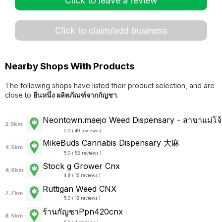
Click to leave a review
Click to claim/add business
Nearby Shops With Products
The following shops have listed their product selection, and are
close to
ยืนหนึ่ง ผลิตภัณฑ์จากกัญชา
.
Neontown.maejo Weed Dispensary - สาขาแม่โจ้
2.5km
5.0 ( 49 reviews )
MikeBuds Cannabis Dispensary 大麻
4.5km
5.0 ( 52 reviews )
Stock g Grower Cnx
4.6km
4.9 ( 16 reviews )
Ruttigan Weed CNX
7.7km
5.0 ( 19 reviews )
ร้านกัญชาPpn420cnx
8.5km