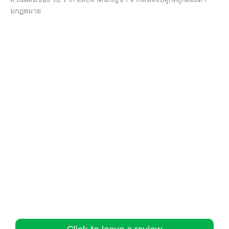
มกฏหมาย