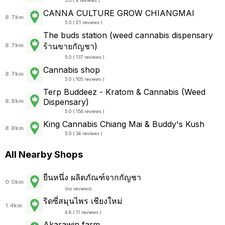
5.0 ( 4 reviews )
CANNA CULTURE GROW CHIANGMAI
8.7km
5.0 ( 21 reviews )
The buds station (weed cannabis dispensary
ร้านขายกัญชา)
8.7km
5.0 ( 137 reviews )
Cannabis shop
8.7km
5.0 ( 105 reviews )
Terp Buddeez - Kratom & Cannabis (Weed
Dispensary)
8.8km
5.0 ( 154 reviews )
King Cannabis Chiang Mai & Buddy's Kush
8.8km
5.0 ( 34 reviews )
All Nearby Shops
ยืนหนึ่ง ผลิตภัณฑ์จากกัญชา
0.0km
(
no reviews
)
ริดซี่สมุนไพร เชียงใหม่
1.4km
4.8 ( 11 reviews )
Akarawin farm