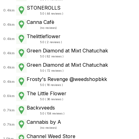
STONEROLLS
0.4km
5.0 ( 44 reviews )
Canna Cafè
0.4km
(
no reviews
)
Thelittleflower
0.4km
5.0 ( 2 reviews )
Green Diamond at Mixt Chatuchak
0.4km
5.0 ( 82 reviews )
Green Diamond at Mixt Chatuchak
0.4km
5.0 ( 72 reviews )
Frosty's Revenge @weedshopbkk
0.4km
5.0 ( 16 reviews )
The Little Flower
0.6km
5.0 ( 36 reviews )
Backvveeds
0.7km
5.0 ( 104 reviews )
Cannabis by A
0.7km
(
no reviews
)
Channel Weed Store
1.0km