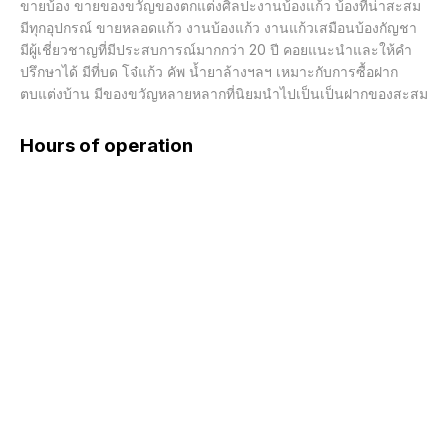
ขายบ้อง ขายของขวัญของตกแต่งศิลปะงานบ้องแก้ว บ้องที่น่าสะสม

มีทุกอุปกรณ์ ขายหลอดแก้ว งานบ้องแก้ว งานแก้วเสมือนบ้องกัญชา 
มีผู้เชี่ยวชาญที่มีประสบการณ์มากกว่า 20 ปี คอยแนะนำและให้คำ
ปรึกษาได้ มีที่บด โจ๋แก้ว คัพ น้ำยาล้างฯลฯ เหมาะกับการซื้อฝาก 
ตบแต่งบ้าน มีของขวัญหลายหลากที่นิยมนำไปเป็นเป็นฝากของสะสม
Hours of operation