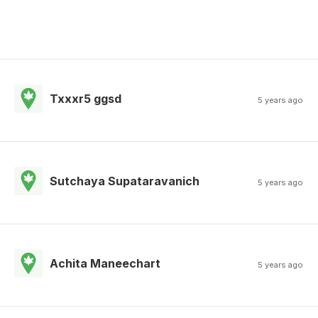
Txxxr5 ggsd
5 years ago
Sutchaya Supataravanich
5 years ago
Achita Maneechart
5 years ago