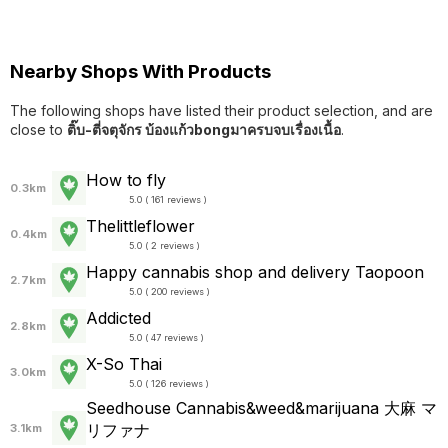
Nearby Shops With Products
The following shops have listed their product selection, and are
close to
ติ๊บ-ตี่จตุจักร บ้องแก้วbongมาครบจบเรื่องเนื้อ
.
How to fly
0.3km
5.0 ( 161 reviews )
Thelittleflower
0.4km
5.0 ( 2 reviews )
Happy cannabis shop and delivery Taopoon
2.7km
5.0 ( 200 reviews )
Addicted
2.8km
5.0 ( 47 reviews )
X-So Thai
3.0km
5.0 ( 126 reviews )
Seedhouse Cannabis&weed&marijuana 大麻 マ
リファナ
3.1km