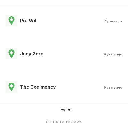
Pra Wit
7 years ago
Joey Zero
9 years ago
The God money
9 years ago
Page 1 of 1
no more reviews