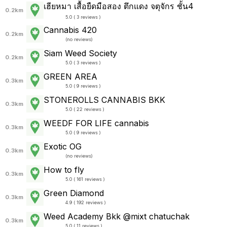
เฮียหมา เสื้อยืดมือสอง ตึกแดง จตุจักร ชั้น4
0.2km
5.0 ( 3 reviews )
Cannabis 420
0.2km
(
no reviews
)
Siam Weed Society
0.2km
5.0 ( 3 reviews )
GREEN AREA
0.3km
5.0 ( 9 reviews )
STONEROLLS CANNABIS BKK
0.3km
5.0 ( 22 reviews )
WEEDF FOR LIFE cannabis
0.3km
5.0 ( 9 reviews )
Exotic OG
0.3km
(
no reviews
)
How to fly
0.3km
5.0 ( 161 reviews )
Green Diamond
0.3km
4.9 ( 192 reviews )
Weed Academy Bkk @mixt chatuchak
0.3km
5.0 ( 11 reviews )