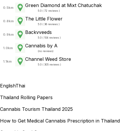
Green Diamond at Mixt Chatuchak
0.5km
5.0 ( 72 reviews )
The Little Flower
0.8km
5.0 ( 36 reviews )
Backvveeds
0.9km
5.0 ( 104 reviews )
Cannabis by A
1.0km
(
no reviews
)
Channel Weed Store
1.1km
5.0 ( 305 reviews )
English
Thai
Thailand Rolling Papers
Cannabis Tourism Thailand 2025
How to Get Medical Cannabis Prescription in Thailand