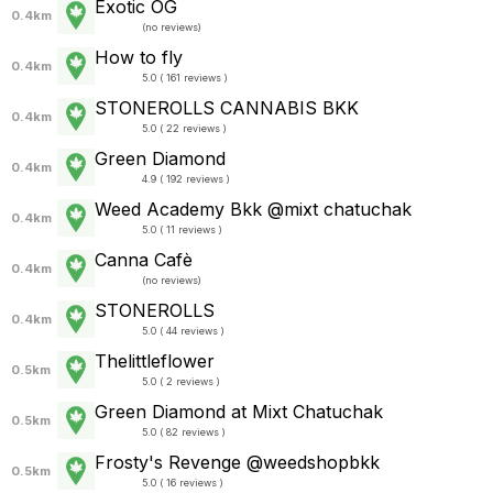
Exotic OG
0.4km
(
no reviews
)
How to fly
0.4km
5.0 ( 161 reviews )
STONEROLLS CANNABIS BKK
0.4km
5.0 ( 22 reviews )
Green Diamond
0.4km
4.9 ( 192 reviews )
Weed Academy Bkk @mixt chatuchak
0.4km
5.0 ( 11 reviews )
Canna Cafè
0.4km
(
no reviews
)
STONEROLLS
0.4km
5.0 ( 44 reviews )
Thelittleflower
0.5km
5.0 ( 2 reviews )
Green Diamond at Mixt Chatuchak
0.5km
5.0 ( 82 reviews )
Frosty's Revenge @weedshopbkk
0.5km
5.0 ( 16 reviews )