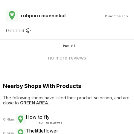
rubporn mueninkul
8 months ago
Gooood 🥴
Page 1 of 1
no more reviews
Nearby Shops With Products
The following shops have listed their product selection, and are
close to
GREEN AREA
.
How to fly
0.4km
5.0 ( 161 reviews )
Thelittleflower
0.5km