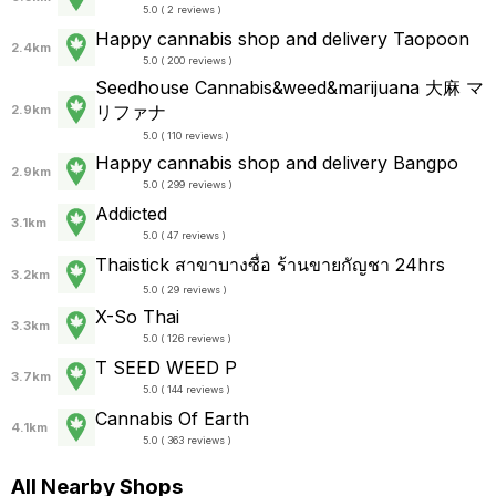
5.0 ( 2 reviews )
Happy cannabis shop and delivery Taopoon
2.4km
5.0 ( 200 reviews )
Seedhouse Cannabis&weed&marijuana 大麻 マ
リファナ
2.9km
5.0 ( 110 reviews )
Happy cannabis shop and delivery Bangpo
2.9km
5.0 ( 299 reviews )
Addicted
3.1km
5.0 ( 47 reviews )
Thaistick สาขาบางซื่อ ร้านขายกัญชา 24hrs
3.2km
5.0 ( 29 reviews )
X-So Thai
3.3km
5.0 ( 126 reviews )
T SEED WEED P
3.7km
5.0 ( 144 reviews )
Cannabis Of Earth
4.1km
5.0 ( 363 reviews )
All Nearby Shops