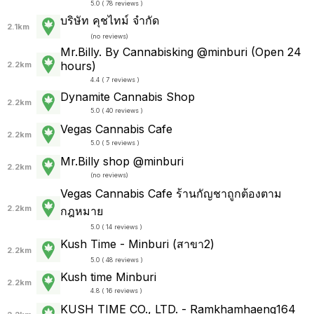
5.0 ( 78 reviews )
บริษัท คุชไทม์ จำกัด
2.1km
(
no reviews
)
Mr.Billy. By Cannabisking @minburi (Open 24
hours)
2.2km
4.4 ( 7 reviews )
Dynamite Cannabis Shop
2.2km
5.0 ( 40 reviews )
Vegas Cannabis Cafe
2.2km
5.0 ( 5 reviews )
Mr.Billy shop @minburi
2.2km
(
no reviews
)
Vegas Cannabis Cafe ร้านกัญชาถูกต้องตาม
2.2km
กฎหมาย
5.0 ( 14 reviews )
Kush Time - Minburi (สาขา2)
2.2km
5.0 ( 48 reviews )
Kush time Minburi
2.2km
4.8 ( 16 reviews )
KUSH TIME CO., LTD. - Ramkhamhaeng164