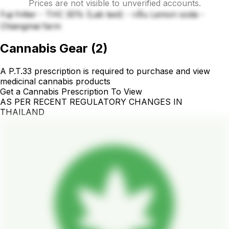
Prices are not visible to unverified accounts.
Fuji fritter - THC 30% (Lab test) - กลิ่น Lemon soda -
Chiangmai farm
Cannabis Gear
(
2
)
A P.T.33 prescription is required to purchase and view
medicinal cannabis products
Get a Cannabis Prescription To View
AS PER RECENT REGULATORY CHANGES IN
THAILAND