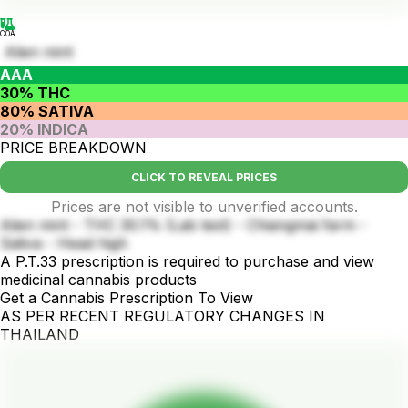
COA
Alien mint
AAA
30% THC
80% SATIVA
20% INDICA
PRICE BREAKDOWN
CLICK TO REVEAL PRICES
Prices are not visible to unverified accounts.
Alien mint - THC 30.1% (Lab test) - Chiangmai farm -
Sativa - Head high
A P.T.33 prescription is required to purchase and view
medicinal cannabis products
Get a Cannabis Prescription To View
AS PER RECENT REGULATORY CHANGES IN
THAILAND