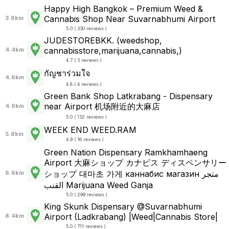
Happy High Bangkok – Premium Weed &
Cannabis Shop Near Suvarnabhumi Airport
3.6km
5.0 ( 330 reviews )
JUDESTOREBKK. (weedshop,
cannabisstore,marijuana,cannabis,)
4.4km
4.7 ( 3 reviews )
กัญชาร่วมใจ
4.6km
4.8 ( 4 reviews )
Green Bank Shop Latkrabang - Dispensary
near Airport 机场附近的大麻店
4.9km
5.0 ( 132 reviews )
WEEK END WEED.RAM
5.8km
4.9 ( 16 reviews )
Green Nation Dispensary Ramkhamhaeng
Airport 大麻ショップ カナビス ディスペンサリー
ショップ 대마초 가게 каннабис магазин متجر
6.6km
القنب Marijuana Weed Ganja
5.0 ( 299 reviews )
King Skunk Dispensary @Suvarnabhumi
Airport (Ladkrabang) |Weed|Cannabis Store|
8.4km
5.0 ( 711 reviews )