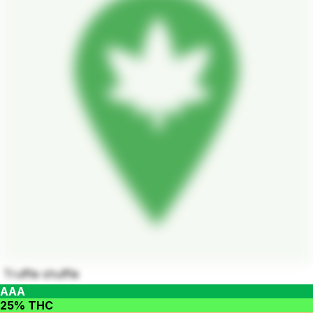
Truffle shuffle
AAA
25% THC