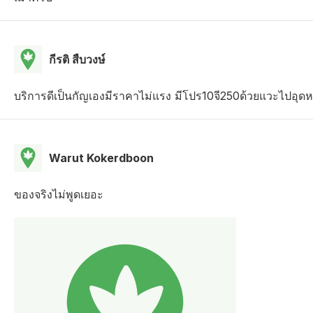
กีรติ สืบวงษ์
บริการดีเป็นกัญเองมีราคาไม่แรง มีโปร10จี250ด้วยแวะไปอุดห
Warut Kokerdboon
ของจริงไม่พูดเยอะ