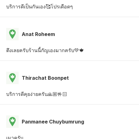
บริการดีเป็นกันเอง🥰โปรเดือดๆ
Anat Roheem
ตึงเลยครับร้านนี้กัญเองมากครับ💚🍁
Thirachat Boonpet
บริการดีคุยง่ายครับ🙏🏼🤟🏻
Panmanee Chuybumrung
เมาครับ