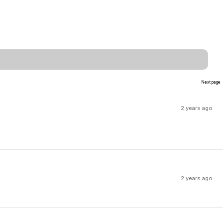
Next page
2 years ago
2 years ago