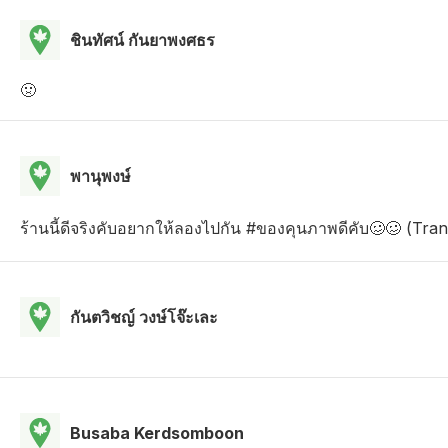
ชินทัศน์ กันยาพงศธร
🤢
พานุพงษ์
ร้านนี้ดีจริงคับอยากให้ลองไปกัน #ของคุนภาพดีคับ🥴🥴 (Tran
กันตวิชญ์ วงษ์โจ๊ะเละ
Busaba Kerdsomboon