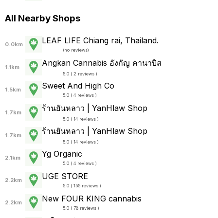
All Nearby Shops
LEAF LIFE Chiang rai, Thailand.
0.0km
(
no reviews
)
Angkan Cannabis อังกัญ คานาบิส
1.1km
5.0 ( 2 reviews )
Sweet And High Co
1.5km
5.0 ( 4 reviews )
ร้านยันหลาว | YanHlaw Shop
1.7km
5.0 ( 14 reviews )
ร้านยันหลาว | YanHlaw Shop
1.7km
5.0 ( 14 reviews )
Yg Organic
2.1km
5.0 ( 4 reviews )
UGE STORE
2.2km
5.0 ( 155 reviews )
New FOUR KING cannabis
2.2km
5.0 ( 78 reviews )