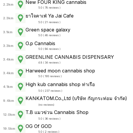
New FOUR KING cannabis
2.2km
5.0 ( 78 reviews )
ยาใจคาเฟ่ Ya Jai Cafe
2.3km
5.0 ( 21 reviews )
Green space galaxy
3.1km
5.0 ( 48 reviews )
O.p Cannabis
3.3km
5.0 ( 94 reviews )
GREENLINE CANNABIS DISPENSARY
3.4km
4.8 ( 34 reviews )
Harweed moon cannabis shop
3.4km
5.0 ( 193 reviews )
High kub cannabis shop ท่าเรือ
4.1km
5.0 ( 237 reviews )
KANKATOM.Co.,Ltd (บริษัท กัญกระท่อม จำกัด)
9.4km
(
no reviews
)
T.B แมวข่วน Cannabis Shop
12.0km
5.0 ( 36 reviews )
OG Of GOD
19.5km
5.0 ( 2 reviews )