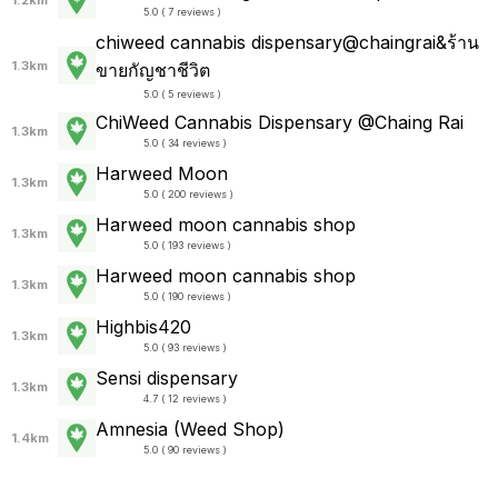
5.0 ( 7 reviews )
chiweed cannabis dispensary@chaingrai&ร้าน
1.3km
ขายกัญชาชีวิต
5.0 ( 5 reviews )
ChiWeed Cannabis Dispensary @Chaing Rai
1.3km
5.0 ( 34 reviews )
Harweed Moon
1.3km
5.0 ( 200 reviews )
Harweed moon cannabis shop
1.3km
5.0 ( 193 reviews )
Harweed moon cannabis shop
1.3km
5.0 ( 190 reviews )
Highbis420
1.3km
5.0 ( 93 reviews )
Sensi dispensary
1.3km
4.7 ( 12 reviews )
Amnesia (Weed Shop)
1.4km
5.0 ( 90 reviews )