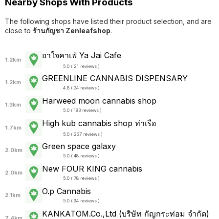
Nearby Shops With Products
The following shops have listed their product selection, and are
close to
ร้านกัญชา Zenleafshop
.
ยาใจคาเฟ่ Ya Jai Cafe
1.2km
5.0 ( 21 reviews )
GREENLINE CANNABIS DISPENSARY
1.2km
4.8 ( 34 reviews )
Harweed moon cannabis shop
1.3km
5.0 ( 193 reviews )
High kub cannabis shop ท่าเรือ
1.7km
5.0 ( 237 reviews )
Green space galaxy
2.0km
5.0 ( 48 reviews )
New FOUR KING cannabis
2.0km
5.0 ( 78 reviews )
O.p Cannabis
2.1km
5.0 ( 94 reviews )
KANKATOM.Co.,Ltd (บริษัท กัญกระท่อม จำกัด)
7.4km