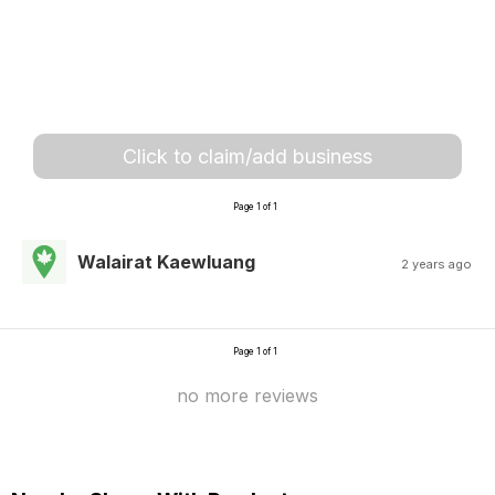
Click to claim/add business
Page 1 of 1
Walairat Kaewluang
2 years ago
Page 1 of 1
no more reviews