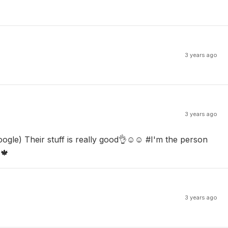
3 years ago
3 years ago
oogle) Their stuff is really good👌☺☺ #I'm the person
🍁
3 years ago