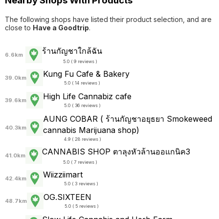
Nearby Shops With Products
The following shops have listed their product selection, and are
close to
Have a Goodtrip
.
ร้านกัญชาใกล้ฉัน
6.6km
5.0 ( 9 reviews )
Kung Fu Cafe & Bakery
39.0km
5.0 ( 14 reviews )
High Life Cannabiz cafe
39.6km
5.0 ( 36 reviews )
AUNG COBAR ( ร้านกัญชาอยุธยา Smokeweed
40.3km
cannabis Marijuana shop)
4.9 ( 28 reviews )
CANNABIS SHOP ตาลุงหัวล้านออแกนิค3
41.0km
5.0 ( 7 reviews )
Wiizziimart
42.4km
5.0 ( 3 reviews )
OG.SIXTEEN
48.7km
5.0 ( 5 reviews )