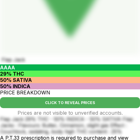
Flap Jack
AAAA
29% THC
50% SATIVA
50% INDICA
PRICE BREAKDOWN
CLICK TO REVEAL PRICES
Prices are not visible to unverified accounts.
Flap Jack 29% THC - 50% INDICA - 50% SATIVA Flap
Jacks : Flavours: Butter, Cinnamon, slight gas Effect :
Couchlock, sedating, body high THC content : 25%
A P.T.33 prescription is required to purchase and view