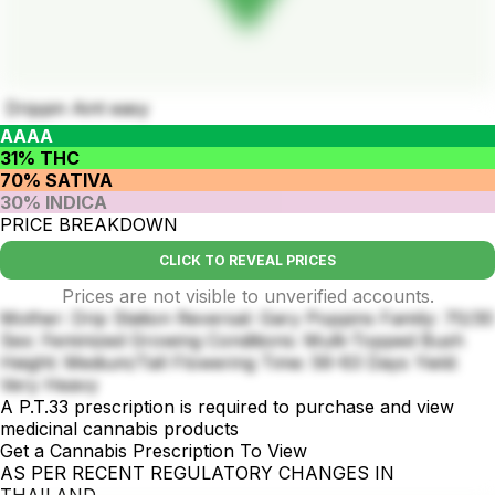
Drippin Aint easy
AAAA
31% THC
70% SATIVA
30% INDICA
PRICE BREAKDOWN
CLICK TO REVEAL PRICES
Prices are not visible to unverified accounts.
Mother: Drip Station Reversal: Gary Poppins Family: 70/30
Sex: Feminized Growing Conditions: Multi-Topped Bush
Height: Medium/Tall Flowering Time: 56-63 Days Yield:
Very Heavy
A P.T.33 prescription is required to purchase and view
medicinal cannabis products
Get a Cannabis Prescription To View
AS PER RECENT REGULATORY CHANGES IN
THAILAND