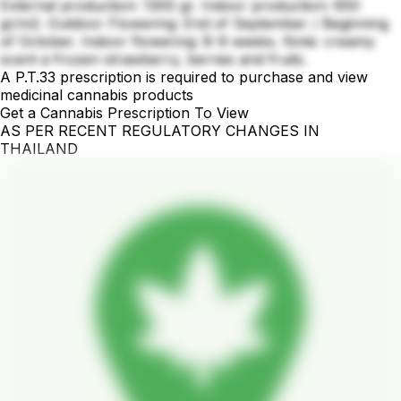
External production: 1300 gr. Indoor production: 650
gr/m2. Outdoor Flowering: End of September / Beginning
of October. Indoor flowering: 8-9 weeks. Note: creamy
scent a frozen strawberry, berries and fruits.
A P.T.33 prescription is required to purchase and view
medicinal cannabis products
Get a Cannabis Prescription To View
AS PER RECENT REGULATORY CHANGES IN
THAILAND