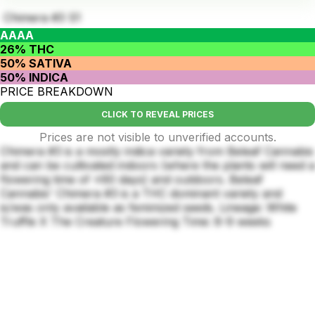
Chimera #3 S1
AAAA
26% THC
50% SATIVA
50% INDICA
PRICE BREAKDOWN
CLICK TO REVEAL PRICES
Prices are not visible to unverified accounts.
Chimera #3 is a mostly indica variety from Beleaf Cannabis
and can be cultivated indoors (where the plants will need a
flowering time of ±60 days) and outdoors. Beleaf
Cannabis' Chimera #3 is a THC dominant variety and
is/was only available as feminized seeds. Lineage: White
Truffle X The Creature Flowering Time: 8-9 weeks