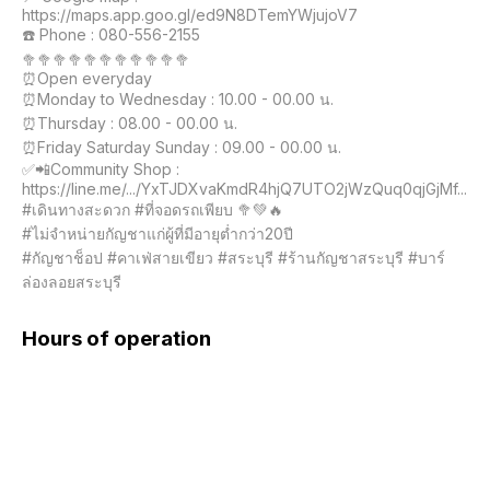
https://maps.app.goo.gl/ed9N8DTemYWjujoV7

☎️ Phone : 080-556-2155

🥦🥦🥦🥦🥦🥦🥦🥦🥦🥦🥦

⏰Open everyday

⏰Monday to Wednesday : 10.00 - 00.00 น.

⏰Thursday : 08.00 - 00.00 น.

⏰Friday Saturday Sunday : 09.00 - 00.00 น.

✅📲Community Shop : 
https://line.me/.../YxTJDXvaKmdR4hjQ7UTO2jWzQuq0qjGjMf...

#เดินทางสะดวก #ที่จอดรถเพียบ 🥦💚🔥

#ไม่จำหน่ายกัญชาแก่ผู้ที่มีอายุต่ำกว่า20ปี

#กัญชาช็อป #คาเฟ่สายเขียว #สระบุรี #ร้านกัญชาสระบุรี #บาร์
ล่องลอยสระบุรี
Hours of operation