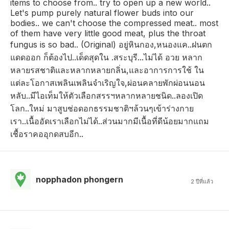
items to choose from.. try to open up a new world..
Let's pump purely natural flower buds into our
bodies.. we can't choose the compressed meat.. most
of them have very little good meat, plus the throat
fungus is so bad.. (Original) อยู่หินกอง,หนองแค..ฝนตก
แดดออก ก็ต้องไป..เด็ดสุดใน .สระบุรี...ไม่ได้ อวย หลาก
หลายรสชาติและหลากหลายกลิ่น,และอาการการใช้ ใน
แต่ละโอกาสเพลินเพลินจำเริญใจ,ผ่อนคลายพักผ่อนนอน
หลับ..มีไอเท็มให้ตัวเลือกสรรฯหลากหลายชนิด..ลองเปิด
โลก..ใหม่ มาสูบช่อดอกธรรมชาติฯล้วนๆเข้าร่างกาย
เรา..เนื้ออัดเราเลือกไม่ได้..ส่วนมากมีเนื้อที่ดีน้อยมากแถม
เชื้อราคออุกดสบอีก..
nopphadon phongern
2 ปีที่แล้ว