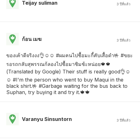
Teijay suliman
3 ปีที่แล้ว
ก้อน เมฆ
3 ปีที่แล้ว
ของเค้าดีจริงงง👌☺☺ #ผมคนไปชื้อมะกี้คับเสื้อดำ🤟 #ขยะ
รอรถกลับสุพรรณก้ลองไปชื้อมาชิมช้ะหน่อย🍁🍁
(Translated by Google) Their stuff is really good👌☺
☺ #I'm the person who went to buy Maqui in the
black shirt.🤟 #Garbage waiting for the bus back to
Suphan, try buying it and try it.🍁🍁
Varanyu Sinsuntorn
3 ปีที่แล้ว