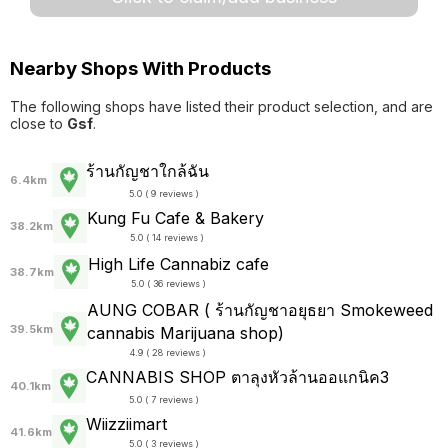
Nearby Shops With Products
The following shops have listed their product selection, and are
close to
Gsf
.
ร้านกัญชาใกล้ฉัน
6.4km
5.0 ( 9 reviews )
Kung Fu Cafe & Bakery
38.2km
5.0 ( 14 reviews )
High Life Cannabiz cafe
38.7km
5.0 ( 36 reviews )
AUNG COBAR ( ร้านกัญชาอยุธยา Smokeweed
39.5km
cannabis Marijuana shop)
4.9 ( 28 reviews )
CANNABIS SHOP ตาลุงหัวล้านออแกนิค3
40.1km
5.0 ( 7 reviews )
Wiizziimart
41.6km
5.0 ( 3 reviews )