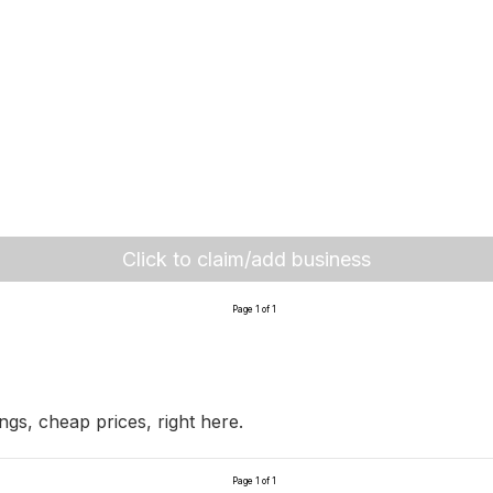
Click to claim/add business
Page 1 of 1
ngs, cheap prices, right here.
Page 1 of 1