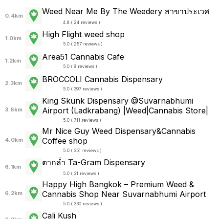
Weed Near Me By The Weedery สาขาประเวศ
0.4km
4.8 ( 24 reviews )
High Flight weed shop
1.0km
5.0 ( 257 reviews )
Area51 Cannabis Cafe
1.2km
5.0 ( 9 reviews )
BROCCOLI Cannabis Dispensary
2.3km
5.0 ( 397 reviews )
King Skunk Dispensary @Suvarnabhumi
Airport (Ladkrabang) |Weed|Cannabis Store|
3.6km
5.0 ( 711 reviews )
Mr Nice Guy Weed Dispensary&Cannabis
Coffee shop
4.0km
5.0 ( 351 reviews )
ตากล่ำ Ta-Gram Dispensary
6.1km
5.0 ( 31 reviews )
Happy High Bangkok – Premium Weed &
Cannabis Shop Near Suvarnabhumi Airport
6.2km
5.0 ( 330 reviews )
Cali Kush