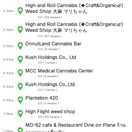
High and Roll Cannabis (🍀Craft&Organic🌿)
Weed Shop 大麻 マリちゃん
0.5km
5.0 ( 324 reviews )
High and Roll Cannabis (🍀Craft&Organic🌿)
Weed Shop 大麻 マリちゃん
0.5km
5.0 ( 327 reviews )
OnnutLand Cannabis Bar
0.5km
5.0 ( 14 reviews )
Kush Holdings Co., Ltd
0.6km
5.0 ( 1 review )
MCC Medical Cannabis Center
0.6km
5.0 ( 4 reviews )
Kush Holdings Co.,Ltd.
0.6km
5.0 ( 1 review )
Plantation 420
0.9km
5.0 ( 5 reviews )
High Flight weed shop
1.0km
5.0 ( 257 reviews )
MD-82 cafe & Restaurant Dine on Plane ร้าน
1.0km