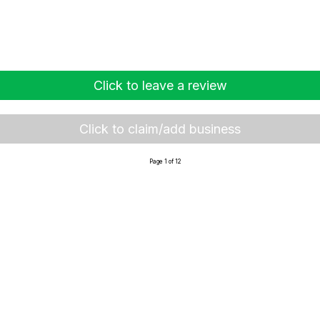
Click to leave a review
Click to claim/add business
Page 1 of 12