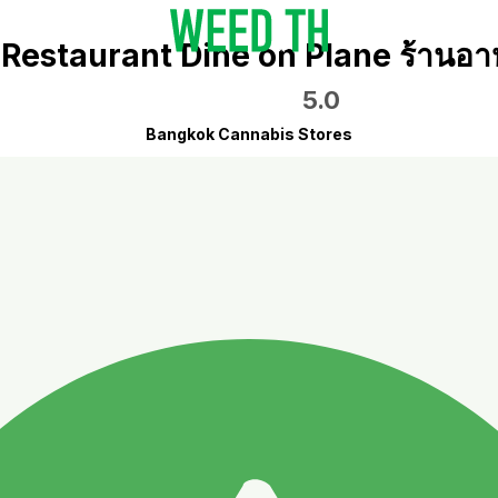
Restaurant Dine on Plane ร้านอาห
5.0
Bangkok Cannabis Stores