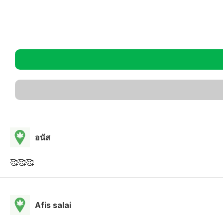
อนัส
🥰🥰🥰
Afis salai