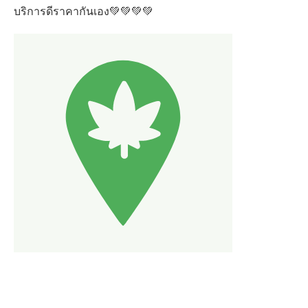
บริการดีราคากันเอง💚💚💚💚