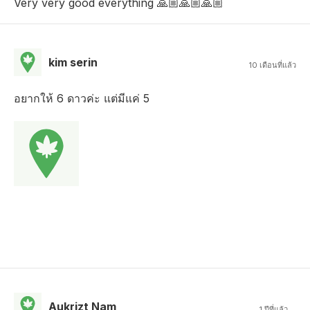
Very very good everything 🙏🏼🙏🏼🙏🏼
kim serin
10 เดือนที่แล้ว
อยากให้ 6 ดาวค่ะ แต่มีแค่ 5
Aukrizt Nam
1 ปีที่แล้ว