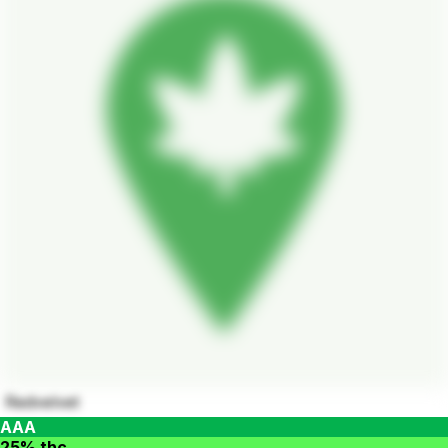
Redvelvet
AAA
25% thc