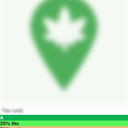
The runtz
A
25% thc