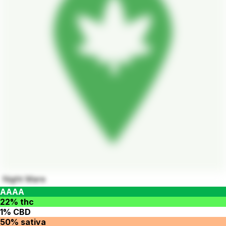
Night Mare
AAAA
22% thc
1% CBD
50% sativa