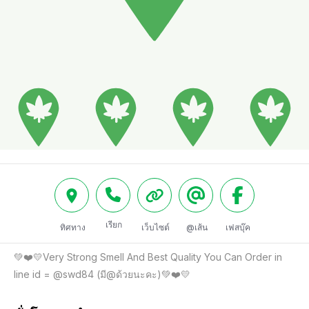
เรียก
ทิศทาง
เว็บไซต์
@เส้น
เฟสบุ๊ค
💚❤️💛Very Strong Smell And Best Quality You Can Order in 
line id = @swd84 (มี@ด้วยนะคะ)💚❤️💛