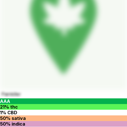
Painkiller
AAA
21% thc
1% CBD
50% sativa
50% indica