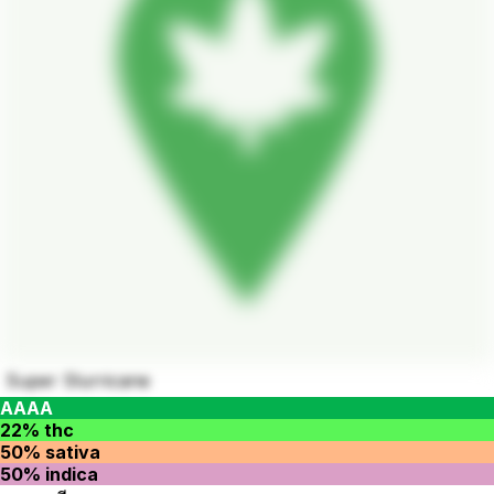
Super Slurricane
AAAA
22% thc
50% sativa
50% indica