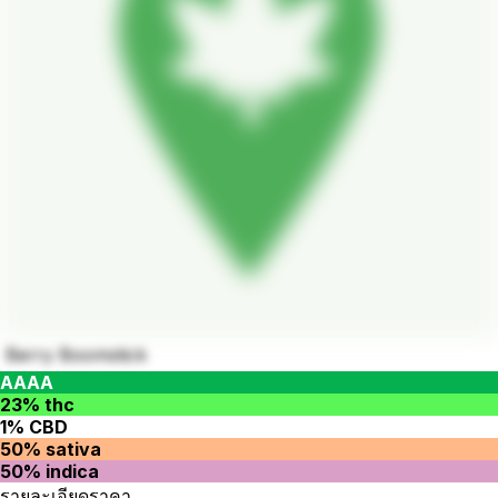
Berry Boomstick
AAAA
23% thc
1% CBD
50% sativa
50% indica
รายละเอียดราคา