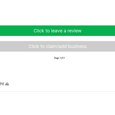
Click to leave a review
Click to claim/add business
Page 1 of 3
ht 🙏