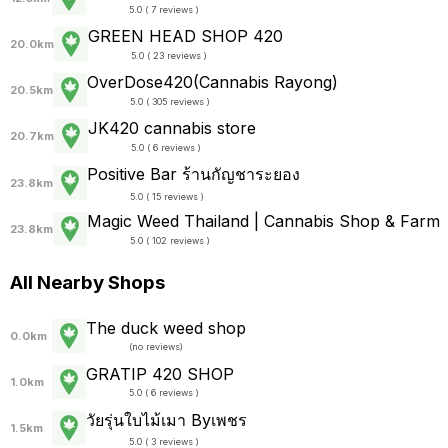
5.0 ( 7 reviews )
GREEN HEAD SHOP 420
20.0km
5.0 ( 23 reviews )
OverDose420(Cannabis Rayong)
20.5km
5.0 ( 305 reviews )
JK420 cannabis store
20.7km
5.0 ( 6 reviews )
Positive Bar ร้านกัญชาระยอง
23.8km
5.0 ( 15 reviews )
Magic Weed Thailand | Cannabis Shop & Farm
23.8km
5.0 ( 102 reviews )
All Nearby Shops
The duck weed shop
0.0km
(
no reviews
)
GRATIP 420 SHOP
1.0km
5.0 ( 6 reviews )
วัยรุ่นใบไม้เมา Byเพชร
1.5km
5.0 ( 3 reviews )