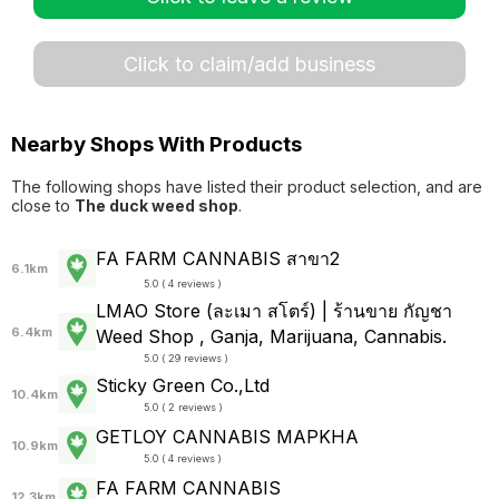
Click to claim/add business
Nearby Shops With Products
The following shops have listed their product selection, and are
close to
The duck weed shop
.
FA FARM CANNABIS สาขา2
6.1km
5.0 ( 4 reviews )
LMAO Store (ละเมา สโตร์) | ร้านขาย กัญชา
6.4km
Weed Shop , Ganja, Marijuana, Cannabis.
5.0 ( 29 reviews )
Sticky Green Co.,Ltd
10.4km
5.0 ( 2 reviews )
GETLOY CANNABIS MAPKHA
10.9km
5.0 ( 4 reviews )
FA FARM CANNABIS
12.3km