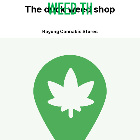
The duck weed shop
Rayong Cannabis Stores