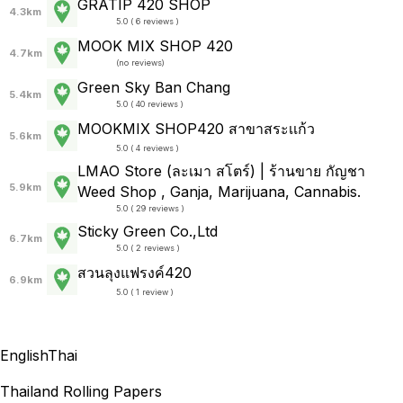
GRATIP 420 SHOP
4.3km
5.0 ( 6 reviews )
MOOK MIX SHOP 420
4.7km
(
no reviews
)
Green Sky Ban Chang
5.4km
5.0 ( 40 reviews )
MOOKMIX SHOP420 สาขาสระเเก้ว
5.6km
5.0 ( 4 reviews )
LMAO Store (ละเมา สโตร์) | ร้านขาย กัญชา
5.9km
Weed Shop , Ganja, Marijuana, Cannabis.
5.0 ( 29 reviews )
Sticky Green Co.,Ltd
6.7km
5.0 ( 2 reviews )
สวนลุงแฟรงค์420
6.9km
5.0 ( 1 review )
English
Thai
Thailand Rolling Papers