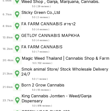
5.9km
Weed Shop , Ganja, Marijuana, Cannabis.
5.0 ( 29 reviews )
Sticky Green Co.,Ltd
6.7km
5.0 ( 2 reviews )
FA FARM CANNABIS สาขา2
8.9km
5.0 ( 4 reviews )
GETLOY CANNABIS MAPKHA
13.8km
5.0 ( 4 reviews )
FA FARM CANNABIS
16.2km
5.0 ( 7 reviews )
Magic Weed Thailand | Cannabis Shop & Farm
20.4km
5.0 ( 102 reviews )
Smok animal Store/ Stock Wholesale Delivery
24/7
21.3km
5.0 ( 1 review )
Born 2 Grow Cannabis
21.6km
5.0 ( 55 reviews )
King Cannabis Jomtien - Weed/Ganja
Dispensary
23.7km
5.0 ( 976 reviews )