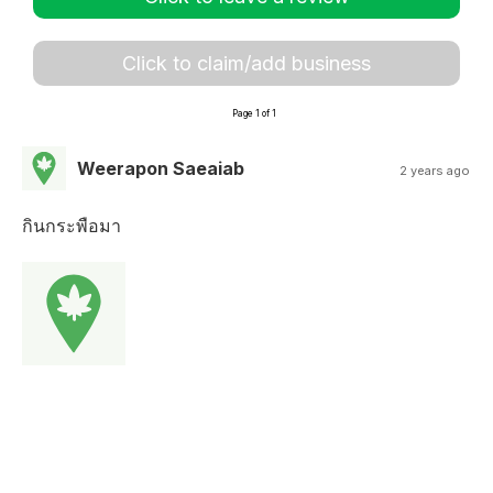
Click to claim/add business
Page 1 of 1
Weerapon Saeaiab
2 years ago
กินกระพือมา