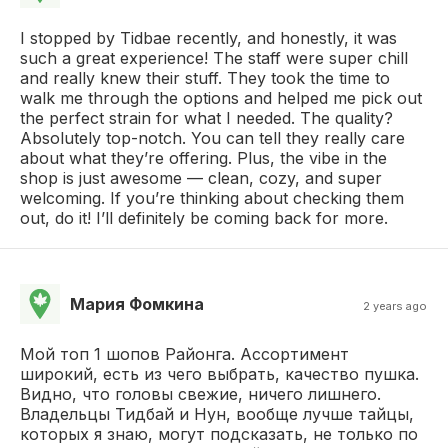
I stopped by Tidbae recently, and honestly, it was
such a great experience! The staff were super chill
and really knew their stuff. They took the time to
walk me through the options and helped me pick out
the perfect strain for what I needed. The quality?
Absolutely top-notch. You can tell they really care
about what they’re offering. Plus, the vibe in the
shop is just awesome — clean, cozy, and super
welcoming. If you’re thinking about checking them
out, do it! I’ll definitely be coming back for more.
Мария Фомкина
2 years ago
Мой топ 1 шопов Районга. Ассортимент
широкий, есть из чего выбрать, качество пушка.
Видно, что головы свежие, ничего лишнего.
Владельцы Тидбай и Нун, вообще лучше тайцы,
которых я знаю, могут подсказать, не только по