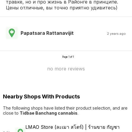
травке, но и про жизнь в Районге в принципе.
Цены отличные, вы точно приятно удивитесь)
Papatsara Rattanavijit
2 years ago
Page 1 of 1
no more reviews
Nearby Shops With Products
The following shops have listed their product selection, and are
close to
Tidbae Banchang cannabis
.
LMAO Store (ละเมา สโตร์) | ร้านขาย กัญชา